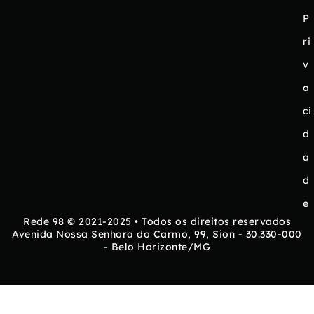
P
ri
v
a
ci
d
a
d
e
Rede 98 © 2021-2025 • Todos os direitos reservados
Avenida Nossa Senhora do Carmo, 99, Sion - 30.330-000
- Belo Horizonte/MG