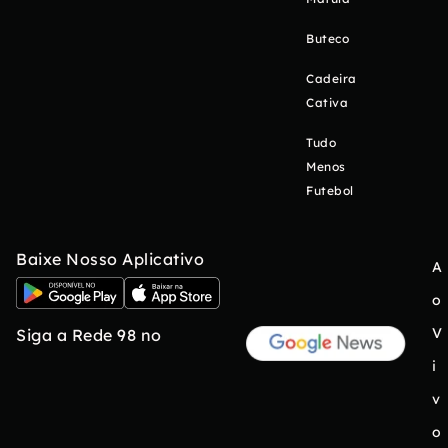
Buteco
Cadeira
Cativa
Tudo
Menos
Futebol
Baixe Nosso Aplicativo
A
o
V
Siga a Rede 98 no
i
v
o