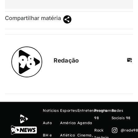
Compartilhar matéria
Redação
Notícias
Esportes
Entretenimento
Programas
Redes
98
Sociais 98
Auto
América
Agenda
Rock
@rede98o
BH e
Atlético
Cinema,
Insônia