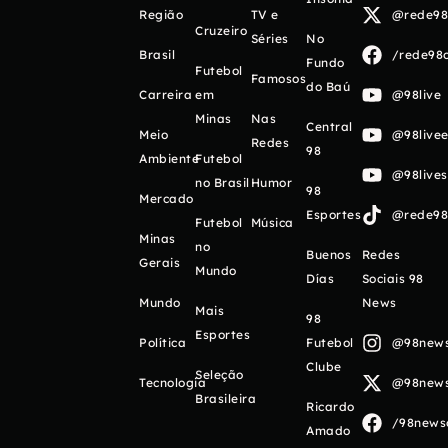
Região
TV e
@rede98o
Cruzeiro
Séries
No
Brasil
/rede98o
Fundo
Futebol
Famosos
do Baú
Carreira
em
@98live
Minas
Nas
Central
Meio
@98livee
Redes
98
Ambiente
Futebol
@98live
no Brasil
Humor
98
Mercado
Esportes
@rede98o
Futebol
Música
Minas
no
Buenos
Redes
Gerais
Mundo
Días
Sociais 98
Mundo
News
Mais
98
Esportes
Política
Futebol
@98newso
Clube
Seleção
Tecnologia
@98newso
Brasileira
Ricardo
/98newso
Amado