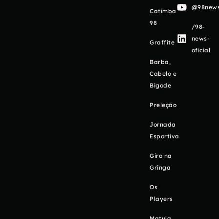
@98newso
Catimba
98
/98-
news-
Graffite
oficial
Barba,
Cabelo e
Bigode
Preleção
Jornada
Esportiva
Giro na
Gringa
Os
Players
Matula