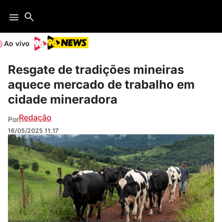
Ao vivo
Resgate de tradições mineiras
aquece mercado de trabalho em
cidade mineradora
Redação
Por
16/05/2025
11:17
As estratégias são base do Programa Crescer, da Anglo American, que