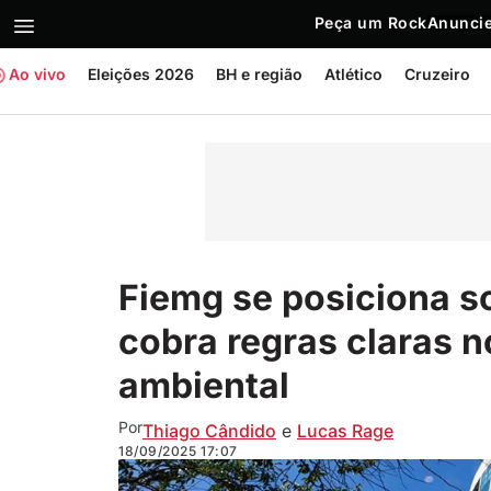
Peça um Rock
Anuncie
Ao vivo
Eleições 2026
BH e região
Atlético
Cruzeiro
Fiemg se posiciona s
cobra regras claras 
ambiental
Por
Thiago Cândido
e
Lucas Rage
18/09/2025
17:07