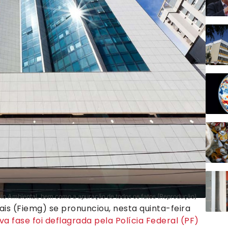
nto Ambiental, bem como a apuração de todos os fatos (Reprodução)
is (Fiemg) se pronunciou, nesta quinta-feira
va fase foi deflagrada pela Polícia Federal (PF)