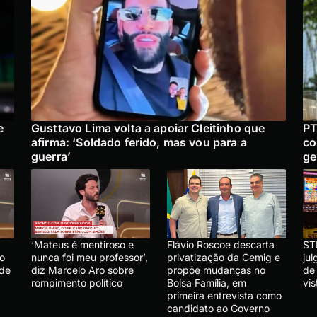
e
Gusttavo Lima volta a apoiar Cleitinho que
PT
afirma: ‘Soldado ferido, mas vou para a
co
guerra’
ge
‘Mateus é mentiroso e
Flávio Roscoe descarta
ST
lo
nunca foi meu professor’,
privatização da Cemig e
ju
 de
diz Marcelo Aro sobre
propõe mudanças no
de
rompimento político
Bolsa Família, em
vis
primeira entrevista como
candidato ao Governo