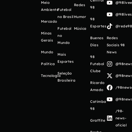
Central
Meio
@98livee
Redes
98
Ambiente
Futebol
@98live
no Brasil
Humor
98
Mercado
Esportes
@rede98o
Futebol
Música
Minas
no
Buenos
Redes
Gerais
Mundo
Días
Sociais 98
Mundo
News
Mais
98
Esportes
Política
Futebol
@98newso
Clube
Seleção
Tecnologia
@98newso
Brasileira
Ricardo
/98newso
Amado
@98newso
Catimba
98
/98-
news-
Graffite
oficial