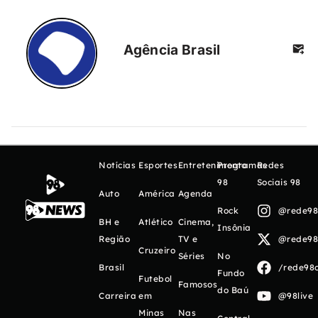
Agência Brasil
Notícias
Esportes
Entretenimento
Programas
Redes
98
Sociais 98
Auto
América
Agenda
Rock
@rede98o
BH e
Atlético
Cinema,
Insônia
Região
TV e
@rede98o
Cruzeiro
Séries
No
Brasil
/rede98o
Fundo
Futebol
Famosos
do Baú
Carreira
em
@98live
Minas
Nas