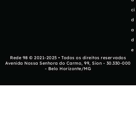
ci
d
a
d
e
Rede 98 © 2021-2025 • Todos os direitos reservados
Avenida Nossa Senhora do Carmo, 99, Sion - 30.330-000
- Belo Horizonte/MG