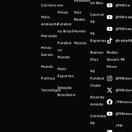
Famosos
do Baú
Carreira
em
@98live
Minas
Nas
Central
Meio
@98livee
Redes
98
Ambiente
Futebol
@98live
no Brasil
Humor
98
Mercado
Esportes
@rede98o
Futebol
Música
Minas
no
Buenos
Redes
Gerais
Mundo
Días
Sociais 98
Mundo
News
Mais
98
Esportes
Política
Futebol
@98newso
Clube
Seleção
Tecnologia
@98newso
Brasileira
Ricardo
/98newso
Amado
@98newso
Catimba
98
/98-