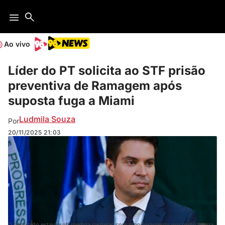
Ao vivo
Líder do PT solicita ao STF prisão
preventiva de Ramagem após
suposta fuga a Miami
Ludmila Souza
Por
20/11/2025
21:03
O deputado estava sob medida cautelar, com monitoramento por tornozeleira