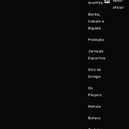
news-
Graffite
oficial
Barba,
Cabelo e
Bigode
Preleção
Jornada
Esportiva
Giro na
Gringa
Os
Players
Matula
Buteco