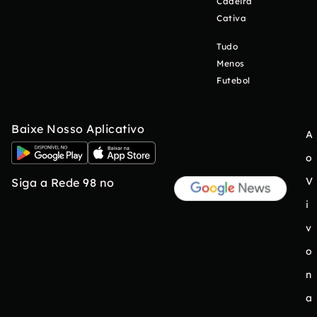
Cadeira
Cativa
Tudo
Menos
Futebol
Baixe Nosso Aplicativo
A
o
V
Siga a Rede 98 no
i
v
o
n
a