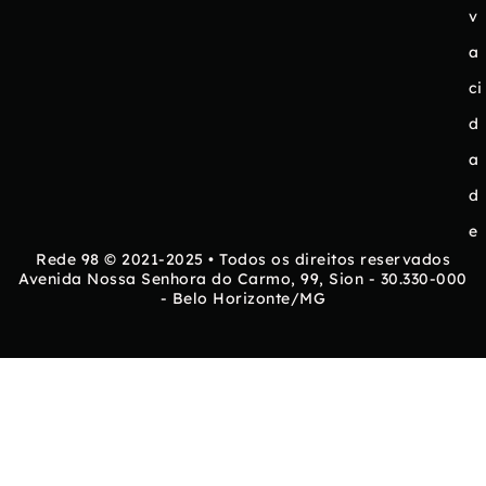
v
a
ci
d
a
d
e
Rede 98 © 2021-2025 • Todos os direitos reservados
Avenida Nossa Senhora do Carmo, 99, Sion - 30.330-000
- Belo Horizonte/MG