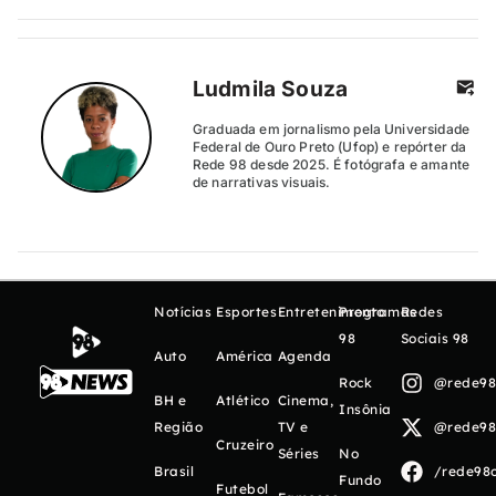
Ludmila Souza
Graduada em jornalismo pela Universidade
Federal de Ouro Preto (Ufop) e repórter da
Rede 98 desde 2025. É fotógrafa e amante
de narrativas visuais.
Notícias
Esportes
Entretenimento
Programas
Redes
98
Sociais 98
Auto
América
Agenda
Rock
@rede98o
BH e
Atlético
Cinema,
Insônia
Região
TV e
@rede98o
Cruzeiro
Séries
No
Brasil
/rede98o
Fundo
Futebol