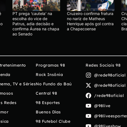
é
PT prega ‘cautela’ na
Cruzeiro confirma fratura
Cr
escolha do vice de
no nariz de Matheus
Ch
ão
Patrus, adia decisão e
Henrique após gol contra
cla
confirma Áurea na chapa
a Chapecoense
Bra
ao Senado
tretenimento
Programas 98
Redes Sociais 98
enda
Rock Insônia
@rede98oficial
nema, TV e Séries
No Fundo do Baú
@rede98oficial
mosos
Central 98
/rede98oficial
s Redes
98 Esportes
@98live
umor
Buenos Días
@98liveesporte
sica
98 Futebol Clube
@98liveshow