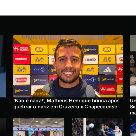
‘Não é nada!’, Matheus Henrique brinca após
Un
quebrar o nariz em Cruzeiro x Chapecoense
Si
ma