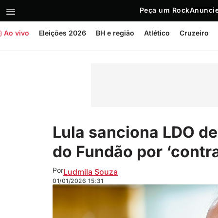
Peça um Rock
Anuncie
Ao vivo
Eleições 2026
BH e região
Atlético
Cruzeiro
Lula sanciona LDO d
do Fundão por ‘contra
Por
Ludmila Souza
01/01/2026
15:31