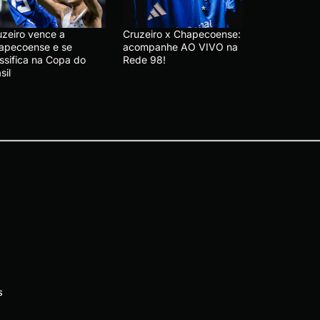
uzeiro vence a
Cruzeiro x Chapecoense:
apecoense e se
acompanhe AO VIVO na
ssifica na Copa do
Rede 98!
sil
s