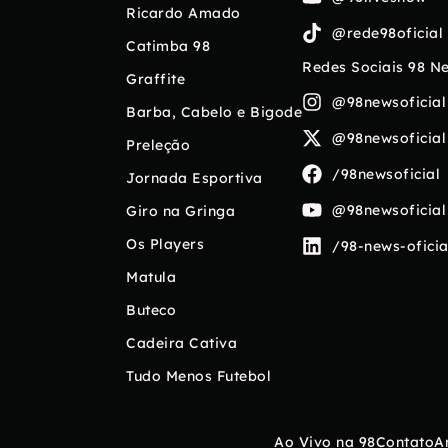
Ricardo Amado
@rede98oficial
Catimba 98
Redes Sociais 98 N
Graffite
@98newsoficial
Barba, Cabelo e Bigode
@98newsoficial
Preleção
/98newsoficial
Jornada Esportiva
@98newsoficial
Giro na Gringa
Os Players
/98-news-oficia
Matula
Buteco
Cadeira Cativa
Tudo Menos Futebol
Ao Vivo na 98
Contato
A