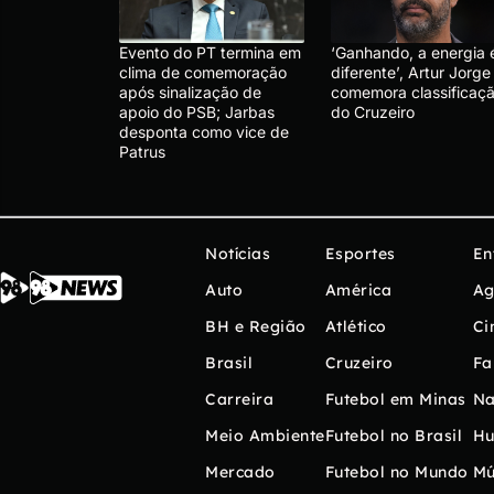
Evento do PT termina em
‘Ganhando, a energia 
clima de comemoração
diferente’, Artur Jorge
após sinalização de
comemora classificaç
apoio do PSB; Jarbas
do Cruzeiro
desponta como vice de
Patrus
Notícias
Esportes
En
Auto
América
Ag
BH e Região
Atlético
Ci
Brasil
Cruzeiro
Fa
Carreira
Futebol em Minas
Na
Meio Ambiente
Futebol no Brasil
H
Mercado
Futebol no Mundo
Mú