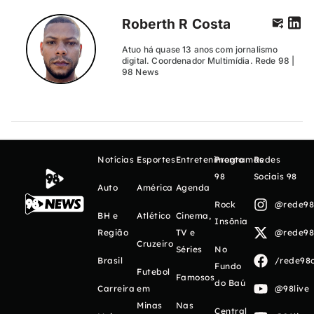
Roberth R Costa
Atuo há quase 13 anos com jornalismo
digital. Coordenador Multimídia. Rede 98 |
98 News
Notícias
Esportes
Entretenimento
Programas
Redes
98
Sociais 98
Auto
América
Agenda
Rock
@rede98o
BH e
Atlético
Cinema,
Insônia
Região
TV e
@rede98o
Cruzeiro
Séries
No
Brasil
/rede98o
Fundo
Futebol
Famosos
do Baú
Carreira
em
@98live
Minas
Nas
Central