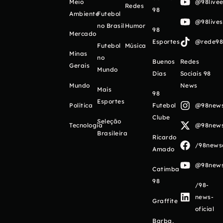
Meio
@98livee
Redes
98
Ambiente
Futebol
@98live
no Brasil
Humor
98
Mercado
Esportes
@rede98o
Futebol
Música
Minas
no
Buenos
Redes
Gerais
Mundo
Días
Sociais 98
Mundo
News
Mais
98
Esportes
Política
Futebol
@98newso
Clube
Seleção
Tecnologia
@98newso
Brasileira
Ricardo
/98newso
Amado
@98newso
Catimba
98
/98-
news-
Graffite
oficial
Barba,