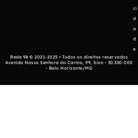
ci
d
a
d
e
Rede 98 © 2021-2025 • Todos os direitos reservados
Avenida Nossa Senhora do Carmo, 99, Sion - 30.330-000
- Belo Horizonte/MG