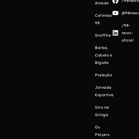
/98newso
Amado
@98newso
Catimba
98
/98-
news-
Graffite
oficial
Barba,
Cabelo e
Bigode
Preleção
Jornada
Esportiva
Giro na
Gringa
Os
Players