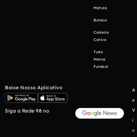
Matula
Buteco
Cadeira
Cativa
Tudo
Menos
Futebol
Baixe Nosso Aplicativo
A
o
V
Siga a Rede 98 no
i
v