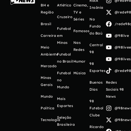
Rock
@rede98o
BH e
Atlético
Cinema,
Insônia
Região
TV e
@rede98o
Cruzeiro
Séries
No
Brasil
/rede98o
Fundo
Futebol
Famosos
do Baú
Carreira
em
@98live
Minas
Nas
Central
Meio
@98livee
Redes
98
Ambiente
Futebol
@98live
no Brasil
Humor
98
Mercado
Esportes
@rede98o
Futebol
Música
Minas
no
Buenos
Redes
Gerais
Mundo
Días
Sociais 98
Mundo
News
Mais
98
Esportes
Política
Futebol
@98newso
Clube
Seleção
Tecnologia
@98newso
Brasileira
Ricardo