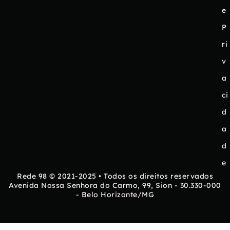
e
P
ri
v
a
ci
d
a
d
e
Rede 98 © 2021-2025 • Todos os direitos reservados
Avenida Nossa Senhora do Carmo, 99, Sion - 30.330-000
- Belo Horizonte/MG