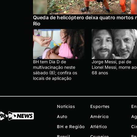
Queda de helicóptero deixa quatro mortos 
Rio
BH tem Dia D de
Jorge Messi, pai de
multivacinação neste
Lionel Messi, morre ao
sábado (8); confira os
68 anos
locais de aplicação
Notícias
Esportes
En
Auto
América
Ag
BH e Região
Atlético
Ci
Brasil
Cruzeiro
Fa