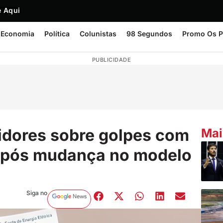
 Aqui
Economia
Política
Colunistas
98 Segundos
Promo Os P
PUBLICIDADE
idores sobre golpes com
Mai
 após mudança no modelo
Siga no