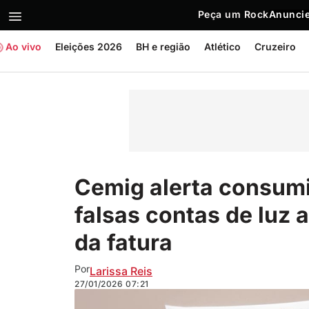
Peça um Rock
Anuncie
Ao vivo
Eleições 2026
BH e região
Atlético
Cruzeiro
Cemig alerta consum
falsas contas de luz
da fatura
Por
Larissa Reis
27/01/2026
07:21