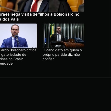
raes nega visita de filhos a Bolsonaro no
a dos Pais
uardo Bolsonaro critica
O candidato em quem o
rigatoriedade de
próprio partido diz não
inas no Brasil:
confiar
iberdade’