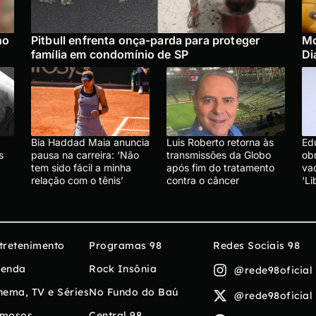
no
Pitbull enfrenta onça-parda para proteger
Mo
família em condomínio de SP
Di
Bia Haddad Maia anuncia
Luis Roberto retorna às
Ed
s
pausa na carreira: ‘Não
transmissões da Globo
ob
tem sido fácil a minha
após fim do tratamento
vac
relação com o tênis’
contra o câncer
‘L
tretenimento
Programas 98
Redes Sociais 98
enda
Rock Insônia
@rede98oficial
nema, TV e Séries
No Fundo do Baú
@rede98oficial
mosos
Central 98