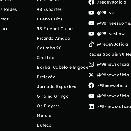
/rede98oficial
s Redes
98 Esportes
@98live
umor
Buenos Días
@98liveesporte
sica
98 Futebol Clube
@98liveshow
Ricardo Amado
@rede98oficial
Catimba 98
Redes Sociais 98 N
Graffite
@98newsoficial
Barba, Cabelo e Bigode
@98newsoficial
Preleção
/98newsoficial
Jornada Esportiva
@98newsoficial
Giro na Gringa
Os Players
/98-news-oficia
Matula
Buteco