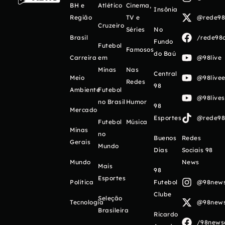
BH e
Atlético
Cinema,
Insônia
Região
TV e
@rede98o
Cruzeiro
Séries
No
Brasil
/rede98o
Fundo
Futebol
Famosos
do Baú
Carreira
em
@98live
Minas
Nas
Central
Meio
@98livee
Redes
98
Ambiente
Futebol
@98live
no Brasil
Humor
98
Mercado
Esportes
@rede98o
Futebol
Música
Minas
no
Buenos
Redes
Gerais
Mundo
Días
Sociais 98
Mundo
News
Mais
98
Esportes
Política
Futebol
@98newso
Clube
Seleção
Tecnologia
@98newso
Brasileira
Ricardo
/98newso