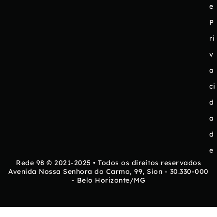
e
P
ri
v
a
ci
d
a
d
e
Rede 98 © 2021-2025 • Todos os direitos reservados
Avenida Nossa Senhora do Carmo, 99, Sion - 30.330-000
- Belo Horizonte/MG