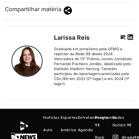
Compartilhar matéria
Larissa Reis
Graduada em jornalismo pela UFMG e
repórter da Rede 98 desde 2024.
Vencedora do 13° Prêmio Jovem Jornalista
Fernando Pacheco Jordão, idealizado pelo
Instituto Vladimir Herzog. Também
participou de reportagens premiadas pela
CDL/BH em 2022 (2º lugar) e em 2024 (1º
lugar).
Notícias
Esportes
Entretenimento
Programas
Redes
98
Sociais 98
Auto
América
Agenda
Rock
@rede98o