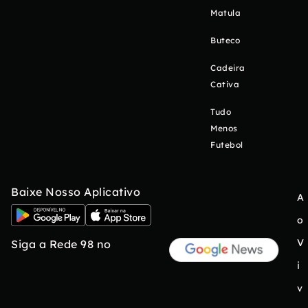
Matula
Buteco
Cadeira
Cativa
Tudo
Menos
Futebol
Baixe Nosso Aplicativo
A
o
V
Siga a Rede 98 no
i
v