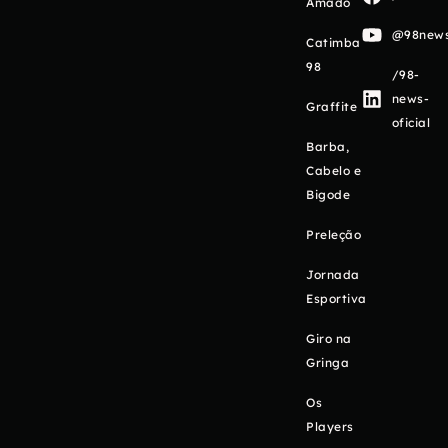
Amado
@98newso
Catimba
98
/98-
news-
Graffite
oficial
Barba,
Cabelo e
Bigode
Preleção
Jornada
Esportiva
Giro na
Gringa
Os
Players