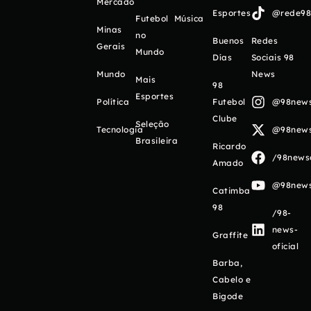
Mercado
Esportes
@rede98o
Futebol
Música
Minas
no
Buenos
Redes
Gerais
Mundo
Días
Sociais 98
Mundo
News
Mais
98
Esportes
Política
Futebol
@98newso
Clube
Seleção
Tecnologia
@98newso
Brasileira
Ricardo
/98newso
Amado
@98newso
Catimba
98
/98-
news-
Graffite
oficial
Barba,
Cabelo e
Bigode