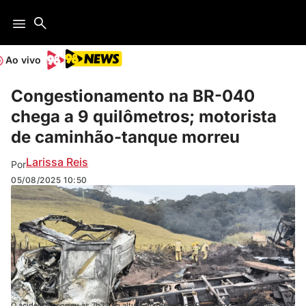
Ao vivo
Congestionamento na BR-040
chega a 9 quilômetros; motorista
de caminhão-tanque morreu
Larissa Reis
Por
05/08/2025
10:50
O acidente ocorreu às 7h37 na altura do distrito de Pires, em Congonhas