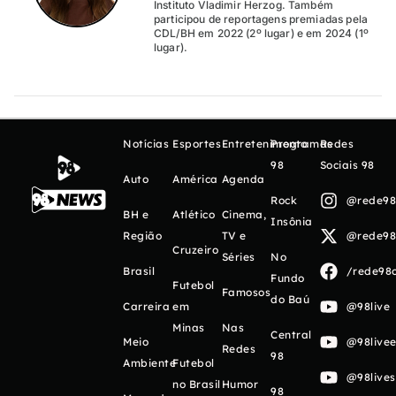
Instituto Vladimir Herzog. Também
participou de reportagens premiadas pela
CDL/BH em 2022 (2º lugar) e em 2024 (1º
lugar).
Notícias
Esportes
Entretenimento
Programas
Redes
98
Sociais 98
Auto
América
Agenda
Rock
@rede98o
BH e
Atlético
Cinema,
Insônia
Região
TV e
@rede98o
Cruzeiro
Séries
No
Brasil
/rede98o
Fundo
Futebol
Famosos
do Baú
Carreira
em
@98live
Minas
Nas
Central
Meio
@98livee
Redes
98
Ambiente
Futebol
@98live
no Brasil
Humor
98