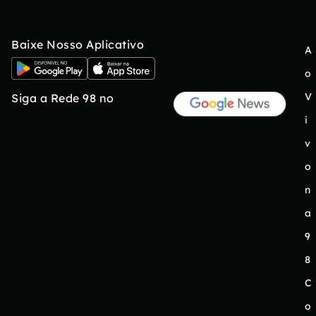
Baixe Nosso Aplicativo
A
o
V
Siga a Rede 98 no
i
v
o
n
a
9
8
C
o