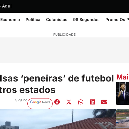
 Aqui
Economia
Política
Colunistas
98 Segundos
Promo Os P
PUBLICIDADE
sas ‘peneiras’ de futebol
Mai
tros estados
Siga no