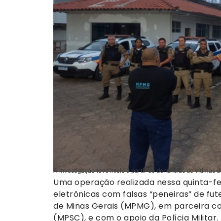
A investigação teve início a partir de denúncias de vítimas
Uma operação realizada nessa quinta-fe
eletrônicas com falsas “peneiras” de fute
de Minas Gerais (MPMG), em parceira com
(MPSC), e com o apoio da Polícia Militar.