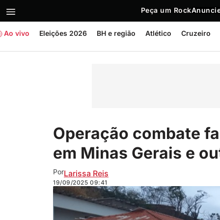
Peça um Rock
Anuncie
Ao vivo
Eleições 2026
BH e região
Atlético
Cruzeiro
Operação combate fal
em Minas Gerais e ou
Por
Larissa Reis
19/09/2025
09:41