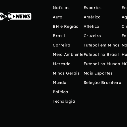
Notícias
Esportes
En
Auto
América
Ag
BH e Região
Atlético
Ci
Brasil
Cruzeiro
Fa
Carreira
Futebol em Minas
Na
Meio Ambiente
Futebol no Brasil
H
Mercado
Futebol no Mundo
Mú
Minas Gerais
Mais Esportes
Mundo
Seleção Brasileira
Política
Tecnologia