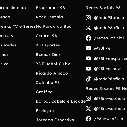
tretenimento
Programas 98
Redes Sociais 98
enda
Rock Insônia
@rede98oficial
nema, TV e Séries
No Fundo do Baú
@rede98oficial
mosos
Central 98
/rede98oficial
s Redes
98 Esportes
@98live
umor
Buenos Días
@98liveesporte
sica
98 Futebol Clube
@98liveshow
Ricardo Amado
@rede98oficial
Catimba 98
Redes Sociais 98 N
Graffite
@98newsoficial
Barba, Cabelo e Bigode
@98newsoficial
Preleção
/98newsoficial
Jornada Esportiva