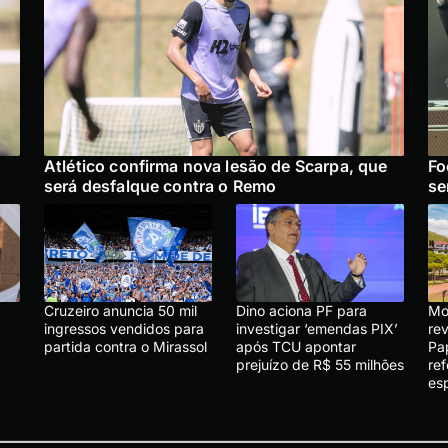
Atlético confirma nova lesão de Scarpa, que
Fo
será desfalque contra o Remo
se
Cruzeiro anuncia 50 mil
Dino aciona PF para
Mo
ingressos vendidos para
investigar ‘emendas PIX’
re
partida contra o Mirassol
após TCU apontar
Pa
prejuízo de R$ 55 milhões
re
es