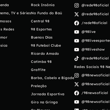
enda
Rock Insônia
@rede98oficial
nema, TV e Séries
No Fundo do Baú
@rede98oficial
mosos
Central 98
/rede98oficial
s Redes
98 Esportes
@98live
umor
Buenos Días
@98liveesporte
sica
98 Futebol Clube
@98liveshow
Ricardo Amado
@rede98oficial
Catimba 98
Redes Sociais 98 N
Graffite
@98newsoficial
Barba, Cabelo e Bigode
@98newsoficial
Preleção
/98newsoficial
Jornada Esportiva
@98newsoficial
Giro na Gringa