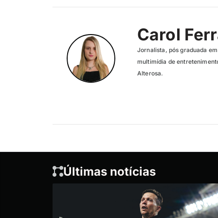
Carol Ferr
Jornalista, pós graduada em
multimídia de entreteniment
Alterosa.
Últimas notícias