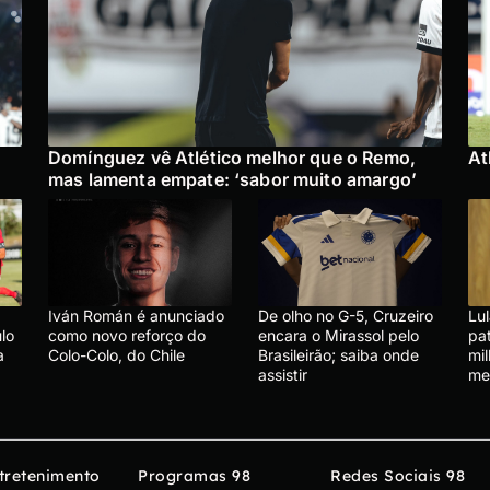
Domínguez vê Atlético melhor que o Remo,
At
mas lamenta empate: ‘sabor muito amargo’
Iván Román é anunciado
De olho no G-5, Cruzeiro
Lu
lo
como novo reforço do
encara o Mirassol pelo
pa
a
Colo-Colo, do Chile
Brasileirão; saiba onde
mi
assistir
me
tretenimento
Programas 98
Redes Sociais 98