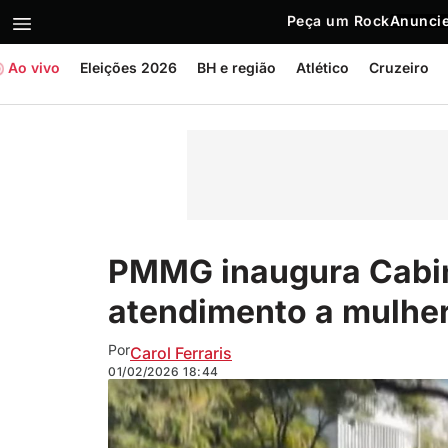
Peça um Rock
Anuncie
Ao vivo
Eleições 2026
BH e região
Atlético
Cruzeiro
PMMG inaugura Cabine
atendimento a mulhe
Por
Carol Ferraris
01/02/2026
18:44