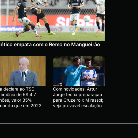
lético empata com o Remo no Mangueirão
la declara ao TSE
Com novidades, Artur
trimônio de R$ 4,7
Jorge fecha preparação
lhões, valor 35%
para Cruzeiro x Mirassol;
nor do que em 2022
veja provável escalação