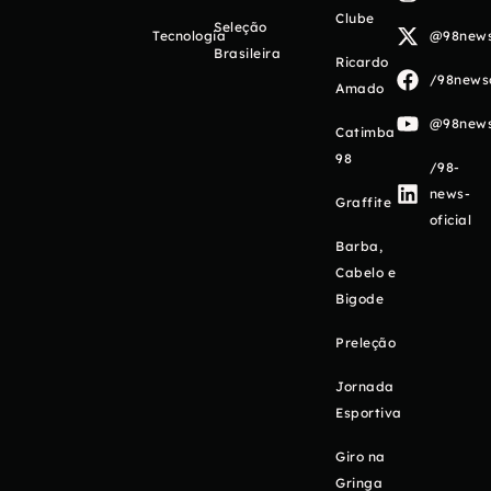
Clube
Seleção
Tecnologia
@98newso
Brasileira
Ricardo
/98newso
Amado
@98newso
Catimba
98
/98-
news-
Graffite
oficial
Barba,
Cabelo e
Bigode
Preleção
Jornada
Esportiva
Giro na
Gringa