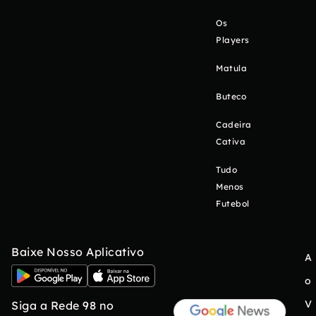
Os
Players
Matula
Buteco
Cadeira
Cativa
Tudo
Menos
Futebol
Baixe Nosso Aplicativo
A
o
V
Siga a Rede 98 no