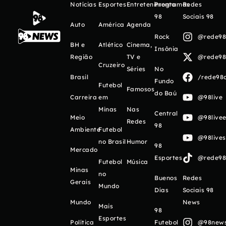
Notícias
Esportes
Entretenimento
Programas
Redes
98
Sociais 98
Auto
América
Agenda
Rock
@rede98o
BH e
Atlético
Cinema,
Insônia
Região
TV e
@rede98o
Cruzeiro
Séries
No
Brasil
/rede98o
Fundo
Futebol
Famosos
do Baú
Carreira
em
@98live
Minas
Nas
Central
Meio
@98livee
Redes
98
Ambiente
Futebol
@98live
no Brasil
Humor
98
Mercado
Esportes
@rede98o
Futebol
Música
Minas
no
Buenos
Redes
Gerais
Mundo
Días
Sociais 98
Mundo
News
Mais
98
Esportes
Política
Futebol
@98newso