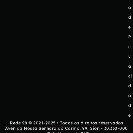
a
d
e
P
ri
v
a
ci
d
a
d
e
Rede 98 © 2021-2025 • Todos os direitos reservados
Avenida Nossa Senhora do Carmo, 99, Sion - 30.330-000