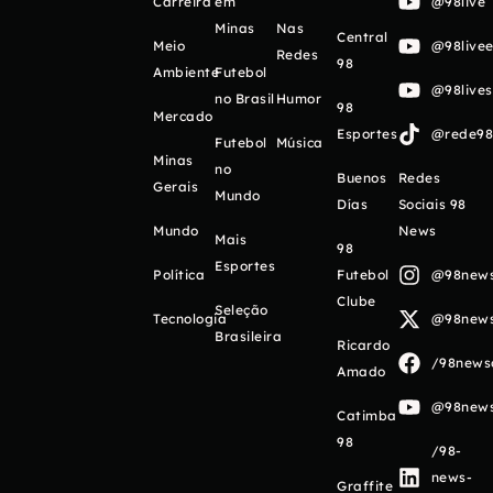
Carreira
em
@98live
Minas
Nas
Central
Meio
@98livee
Redes
98
Ambiente
Futebol
@98live
no Brasil
Humor
98
Mercado
Esportes
@rede98o
Futebol
Música
Minas
no
Buenos
Redes
Gerais
Mundo
Días
Sociais 98
Mundo
News
Mais
98
Esportes
Política
Futebol
@98newso
Clube
Seleção
Tecnologia
@98newso
Brasileira
Ricardo
/98newso
Amado
@98newso
Catimba
98
/98-
news-
Graffite