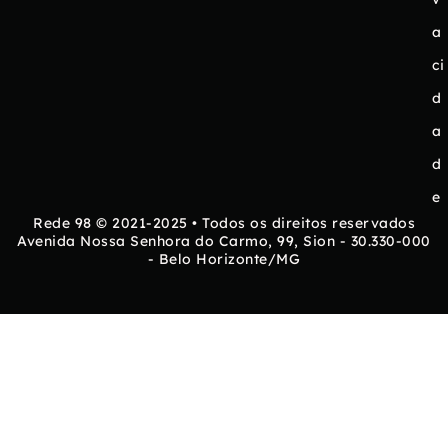
a
ci
d
a
d
e
Rede 98 © 2021-2025 • Todos os direitos reservados
Avenida Nossa Senhora do Carmo, 99, Sion - 30.330-000
- Belo Horizonte/MG