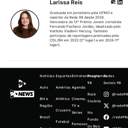
Larissa Reis
Graduada em jornalismo pela UFMG e
repórter da Rede 98 desde 2024.
Vencedora do 13° Prêmio Jovem Jornalista
Fernando Pacheco Jordão, idealizado pelo
Instituto Vladimir Herzog. Também
participou de reportagens premiadas pela
CDL/BH em 2022 (2º lugar) e em 2024 (1º
lugar).
Notícias
Esportes
Entretenimento
Programas
Redes
98
Sociais 98
Auto
América
Agenda
Rock
@rede98o
BH e
Atlético
Cinema,
Insônia
Região
TV e
@rede98o
Cruzeiro
Séries
No
Brasil
/rede98o
Fundo
Futebol
Famosos
do Baú