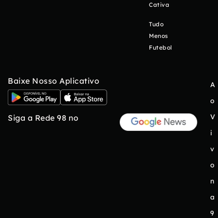
Cativa
Tudo
Menos
Futebol
Baixe Nosso Aplicativo
A
o
V
Siga a Rede 98 no
i
v
o
n
a
9