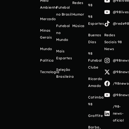
Meio
@98livee
Redes
98
Ambiente
Futebol
@98live
no Brasil
Humor
98
Mercado
Esportes
@rede98o
Futebol
Música
Minas
no
Buenos
Redes
Gerais
Mundo
Días
Sociais 98
Mundo
News
Mais
98
Esportes
Política
Futebol
@98newso
Clube
Seleção
Tecnologia
@98newso
Brasileira
Ricardo
/98newso
Amado
@98newso
Catimba
98
/98-
news-
Graffite
oficial
Barba,