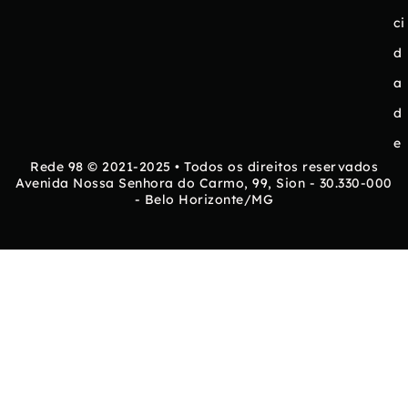
ci
d
a
d
e
Rede 98 © 2021-2025 • Todos os direitos reservados
Avenida Nossa Senhora do Carmo, 99, Sion - 30.330-000
- Belo Horizonte/MG