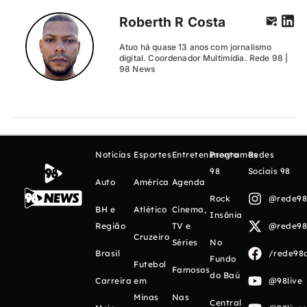
Roberth R Costa
Atuo há quase 13 anos com jornalismo
digital. Coordenador Multimídia. Rede 98 |
98 News
Notícias
Esportes
Entretenimento
Programas
Redes
98
Sociais 98
Auto
América
Agenda
Rock
@rede98o
BH e
Atlético
Cinema,
Insônia
Região
TV e
@rede98o
Cruzeiro
Séries
No
Brasil
/rede98o
Fundo
Futebol
Famosos
do Baú
Carreira
em
@98live
Minas
Nas
Central