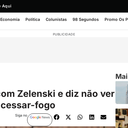
 Aqui
Economia
Política
Colunistas
98 Segundos
Promo Os P
PUBLICIDADE
Mai
com Zelenski e diz não ver
 cessar-fogo
Siga no