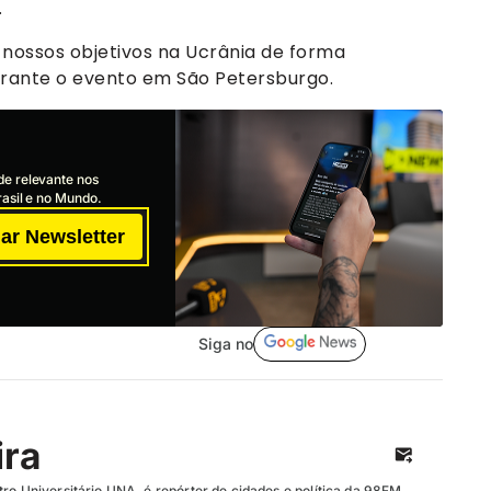
.
nossos objetivos na Ucrânia de forma
durante o evento em São Petersburgo.
de relevante nos
asil e no Mundo.
ar Newsletter
Siga no
ira
ro Universitário UNA, é repórter de cidades e política da 98FM.