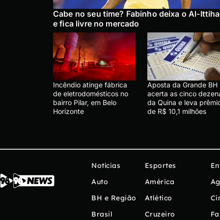
Cabe no seu time? Fabinho deixa o Al-Ittih
e fica livre no mercado
Incêndio atinge fábrica
Aposta da Grande BH
de eletrodomésticos no
acerta as cinco dezen
bairro Pilar, em Belo
da Quina e leva prêmi
Horizonte
de R$ 10,1 milhões
Notícias
Esportes
En
Auto
América
Ag
BH e Região
Atlético
Ci
Brasil
Cruzeiro
Fa