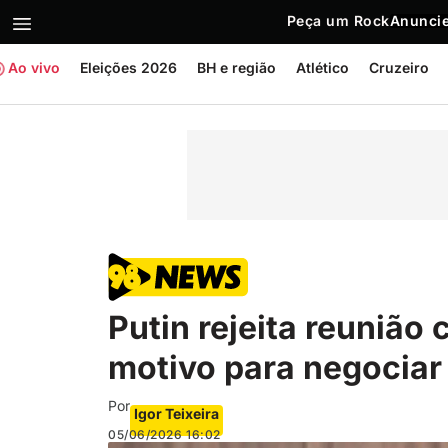
Peça um Rock
Anuncie
Ao vivo
Eleições 2026
BH e região
Atlético
Cruzeiro
Putin rejeita reunião 
motivo para negociar
Por
Igor Teixeira
05/06/2026
16:02