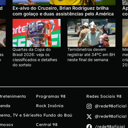
ad
Ex-alvo do Cruzeiro, Brian Rodríguez brilha
Ap
com golaço e duas assistências pelo América
co
Quartas da Copa do
Termômetros devem
Mi
as
Brasil 2026: veja os
registrar até 34ºC em BH
me
o
classificados e detalhes
neste final de semana
cr
do sorteio
20
tretenimento
Programas 98
Redes Sociais 98
enda
Rock Insônia
@rede98oficial
nema, TV e Séries
No Fundo do Baú
@rede98oficial
mosos
Central 98
/rede98oficial