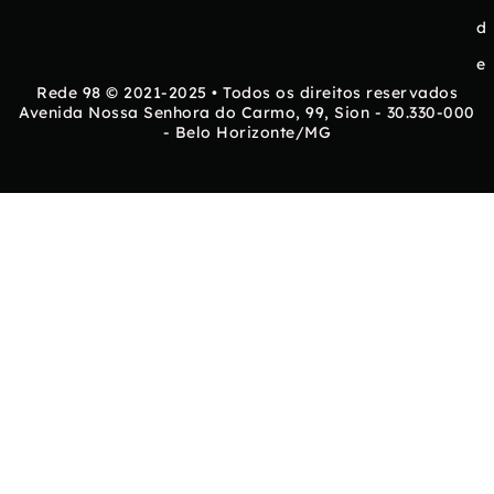
d
e
Rede 98 © 2021-2025 • Todos os direitos reservados
Avenida Nossa Senhora do Carmo, 99, Sion - 30.330-000
- Belo Horizonte/MG