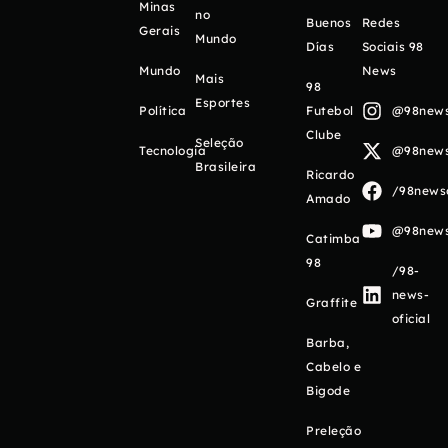
Minas
no
Buenos
Redes
Gerais
Mundo
Días
Sociais 98
Mundo
News
Mais
98
Esportes
Política
Futebol
@98newso
Clube
Seleção
Tecnologia
@98newso
Brasileira
Ricardo
/98newso
Amado
@98newso
Catimba
98
/98-
news-
Graffite
oficial
Barba,
Cabelo e
Bigode
Preleção