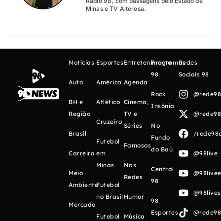
Rádio 98, com passagens pelo Estado de
Minas e TV Alterosa.
Notícias
Esportes
Entretenimento
Programas
Redes
98
Sociais 98
Auto
América
Agenda
Rock
@rede98o
BH e
Atlético
Cinema,
Insônia
Região
TV e
@rede98o
Cruzeiro
Séries
No
Brasil
/rede98o
Fundo
Futebol
Famosos
do Baú
Carreira
em
@98live
Minas
Nas
Central
Meio
@98livee
Redes
98
Ambiente
Futebol
@98live
no Brasil
Humor
98
Mercado
Esportes
@rede98o
Futebol
Música