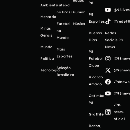
Redes
98
Ambiente
Futebol
@98live
no Brasil
Humor
98
Mercado
Esportes
@rede98o
Futebol
Música
Minas
no
Buenos
Redes
Gerais
Mundo
Días
Sociais 98
Mundo
News
Mais
98
Esportes
Política
Futebol
@98newso
Clube
Seleção
Tecnologia
@98newso
Brasileira
Ricardo
/98newso
Amado
@98newso
Catimba
98
/98-
news-
Graffite
oficial
Barba,