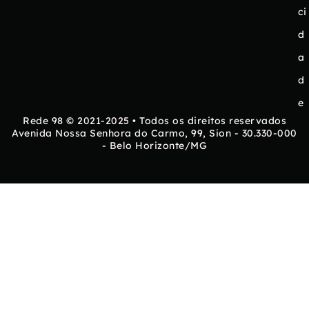
ci
d
a
d
e
Rede 98 © 2021-2025 • Todos os direitos reservados
Avenida Nossa Senhora do Carmo, 99, Sion - 30.330-000
- Belo Horizonte/MG