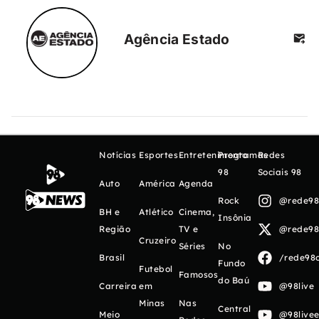
Agência Estado
Notícias
Esportes
Entretenimento
Programas
Redes
98
Sociais 98
Auto
América
Agenda
Rock
@rede98o
BH e
Atlético
Cinema,
Insônia
Região
TV e
@rede98o
Cruzeiro
Séries
No
Brasil
/rede98o
Fundo
Futebol
Famosos
do Baú
Carreira
em
@98live
Minas
Nas
Central
Meio
@98livee