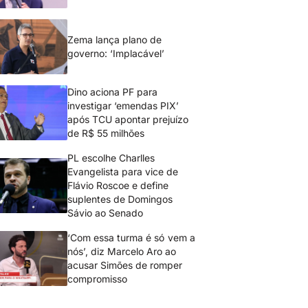
Zema lança plano de
governo: ‘Implacável’
Dino aciona PF para
investigar ‘emendas PIX’
após TCU apontar prejuízo
de R$ 55 milhões
PL escolhe Charlles
Evangelista para vice de
Flávio Roscoe e define
suplentes de Domingos
Sávio ao Senado
‘Com essa turma é só vem a
nós’, diz Marcelo Aro ao
acusar Simões de romper
compromisso