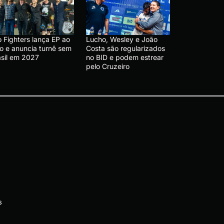
 Fighters lança EP ao
Lucho, Wesley e João
vo e anuncia turnê sem
Costa são regularizados
asil em 2027
no BID e podem estrear
pelo Cruzeiro
s