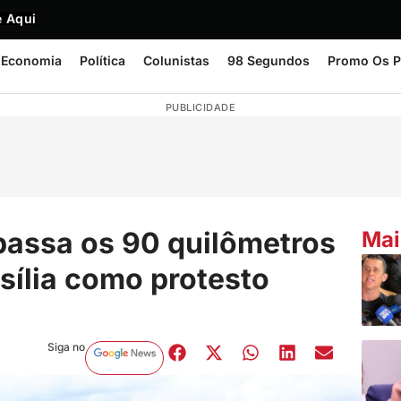
 Aqui
Economia
Política
Colunistas
98 Segundos
Promo Os P
PUBLICIDADE
apassa os 90 quilômetros
Mai
sília como protesto
Siga no