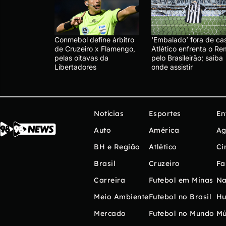
Conmebol define árbitro
‘Embalado’ fora de ca
de Cruzeiro x Flamengo,
Atlético enfrenta o R
pelas oitavas da
pelo Brasileirão; saiba
Libertadores
onde assistir
Notícias
Esportes
En
Auto
América
Ag
BH e Região
Atlético
Ci
Brasil
Cruzeiro
Fa
Carreira
Futebol em Minas
Na
Meio Ambiente
Futebol no Brasil
H
Mercado
Futebol no Mundo
Mú