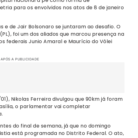
capital nacional a pé como forma de
tria para os envolvidos nos atos de 8 de janeiro
as e de Jair Bolsonaro se juntaram ao desafio. O
 (PL), foi um dos aliados que marcou presença na
s federais Junio Amaral e Maurício do Vôlei
 APÓS A PUBLICIDADE
/01), Nikolas Ferreira divulgou que 90km já foram
asília, o parlamentar vai completar
.
ntes do final de semana, já que no domingo
stia está programada no Distrito Federal. O ato,