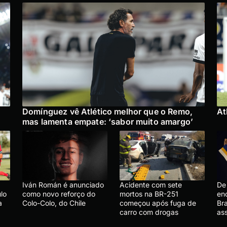
Domínguez vê Atlético melhor que o Remo,
At
mas lamenta empate: ‘sabor muito amargo’
Iván Román é anunciado
Acidente com sete
De 
lo
como novo reforço do
mortos na BR-251
en
a
Colo-Colo, do Chile
começou após fuga de
Bra
carro com drogas
ass