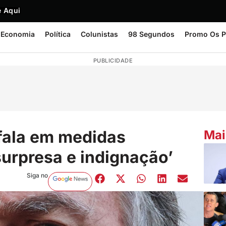
 Aqui
Economia
Política
Colunistas
98 Segundos
Promo Os P
PUBLICIDADE
fala em medidas
Mai
surpresa e indignação’
Siga no