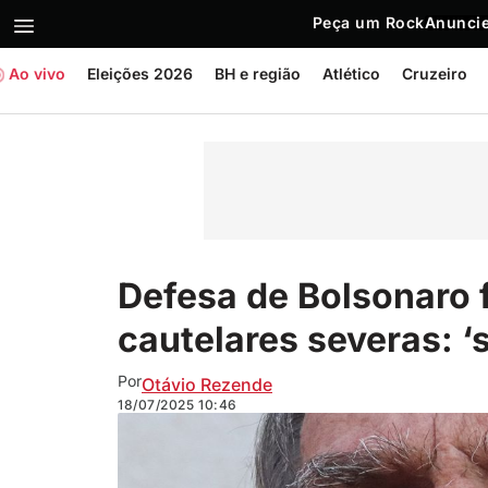
Peça um Rock
Anuncie
Ao vivo
Eleições 2026
BH e região
Atlético
Cruzeiro
Defesa de Bolsonaro 
cautelares severas: ‘
Por
Otávio Rezende
18/07/2025
10:46