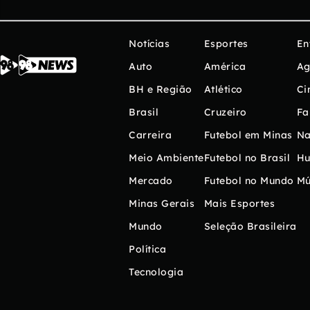
Notícias
Esportes
En
Auto
América
Ag
BH e Região
Atlético
Ci
Brasil
Cruzeiro
Fa
Carreira
Futebol em Minas
Na
Meio Ambiente
Futebol no Brasil
H
Mercado
Futebol no Mundo
Mú
Minas Gerais
Mais Esportes
Mundo
Seleção Brasileira
Política
Tecnologia