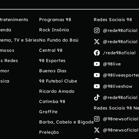
tretenimento
Programas 98
Redes Sociais 98
enda
Rock Insônia
@rede98oficial
nema, TV e Séries
No Fundo do Baú
@rede98oficial
mosos
Central 98
/rede98oficial
s Redes
98 Esportes
@98live
umor
Buenos Días
@98liveesporte
sica
98 Futebol Clube
@98liveshow
Ricardo Amado
@rede98oficial
Catimba 98
Redes Sociais 98 N
Graffite
@98newsoficial
Barba, Cabelo e Bigode
@98newsoficial
Preleção