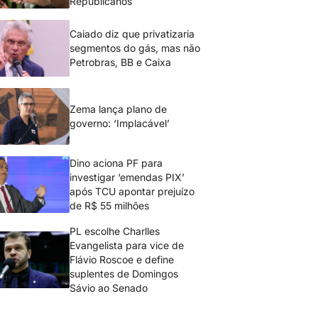
Republicanos
Caiado diz que privatizaria
segmentos do gás, mas não
Petrobras, BB e Caixa
Zema lança plano de
governo: ‘Implacável’
Dino aciona PF para
investigar ‘emendas PIX’
após TCU apontar prejuízo
de R$ 55 milhões
PL escolhe Charlles
Evangelista para vice de
Flávio Roscoe e define
suplentes de Domingos
Sávio ao Senado