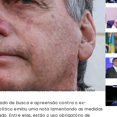
com todas as determinações do Poder Judiciário” (Foto: Valter
ado de busca e apreensão contra o ex-
político emitiu uma nota lamentando as medidas
o. Entre elas, estão o uso obrigatório de