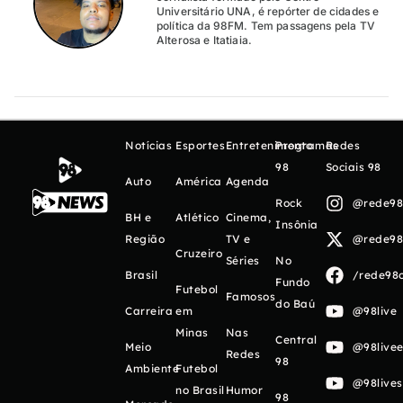
Universitário UNA, é repórter de cidades e
política da 98FM. Tem passagens pela TV
Alterosa e Itatiaia.
Notícias
Esportes
Entretenimento
Programas
Redes
98
Sociais 98
Auto
América
Agenda
Rock
@rede98o
BH e
Atlético
Cinema,
Insônia
Região
TV e
@rede98o
Cruzeiro
Séries
No
Brasil
/rede98o
Fundo
Futebol
Famosos
do Baú
Carreira
em
@98live
Minas
Nas
Central
Meio
@98livee
Redes
98
Ambiente
Futebol
@98live
no Brasil
Humor
98