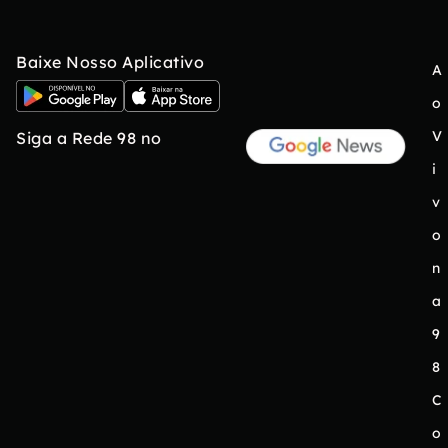
Baixe Nosso Aplicativo
A
o
V
Siga a Rede 98 no
i
v
o
n
a
9
8
C
o