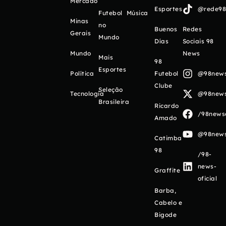
Mercado
Esportes
@rede98o
Futebol
Música
Minas
no
Buenos
Redes
Gerais
Mundo
Días
Sociais 98
Mundo
News
Mais
98
Esportes
Política
Futebol
@98newso
Clube
Seleção
Tecnologia
@98newso
Brasileira
Ricardo
/98newso
Amado
@98newso
Catimba
98
/98-
news-
Graffite
oficial
Barba,
Cabelo e
Bigode