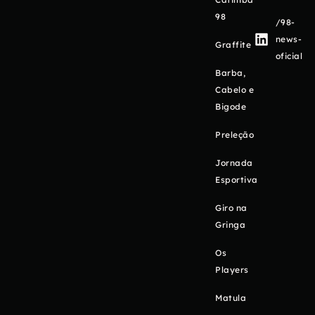
98
/98-
news-
Graffite
oficial
Barba,
Cabelo e
Bigode
Preleção
Jornada
Esportiva
Giro na
Gringa
Os
Players
Matula