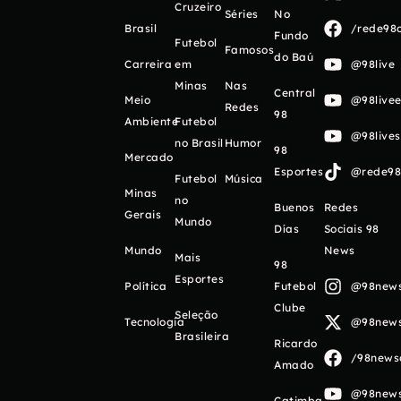
Cruzeiro
Séries
No
Brasil
/rede98o
Fundo
Futebol
Famosos
do Baú
Carreira
em
@98live
Minas
Nas
Central
Meio
@98livee
Redes
98
Ambiente
Futebol
@98live
no Brasil
Humor
98
Mercado
Esportes
@rede98o
Futebol
Música
Minas
no
Buenos
Redes
Gerais
Mundo
Días
Sociais 98
Mundo
News
Mais
98
Esportes
Política
Futebol
@98newso
Clube
Seleção
Tecnologia
@98newso
Brasileira
Ricardo
/98newso
Amado
@98newso
Catimba