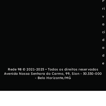
P
ri
v
a
ci
d
a
d
e
Rede 98 © 2021-2025 • Todos os direitos reservados
Avenida Nossa Senhora do Carmo, 99, Sion - 30.330-000
- Belo Horizonte/MG