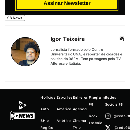
Assinar Newsletter
98 News
Igor Teixeira
Jornalista formado pelo Centro
Universitário UNA, é repórter de cidades e
política da 98FM. Tem passagens pela TV
Alterosa e Itatiaia.
Notícias
Esportes
Entretenimento
Programas
Redes
98
Sociais 98
Auto
América
Agenda
Rock
@rede98o
BH e
Atlético
Cinema,
Insônia
Região
TV e
@rede98o