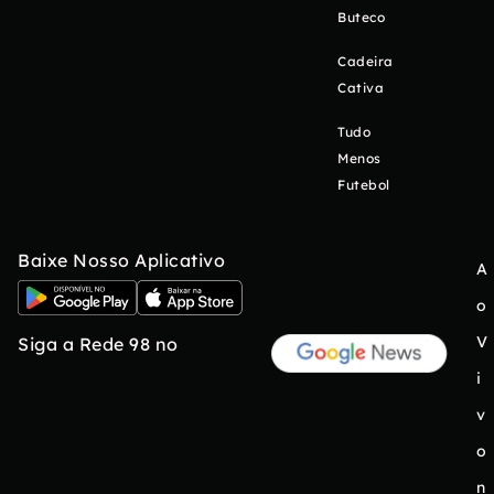
Buteco
Cadeira
Cativa
Tudo
Menos
Futebol
Baixe Nosso Aplicativo
A
o
V
Siga a Rede 98 no
i
v
o
n