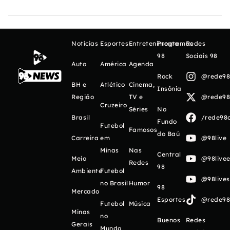
Notícias
Esportes
Entretenimento
Programas
Redes
98
Sociais 98
Auto
América
Agenda
Rock
@rede98o
BH e
Atlético
Cinema,
Insônia
Região
TV e
@rede98o
Cruzeiro
Séries
No
Brasil
/rede98o
Fundo
Futebol
Famosos
do Baú
Carreira
em
@98live
Minas
Nas
Central
Meio
@98livee
Redes
98
Ambiente
Futebol
@98live
no Brasil
Humor
98
Mercado
Esportes
@rede98o
Futebol
Música
Minas
no
Buenos
Redes
Gerais
Mundo