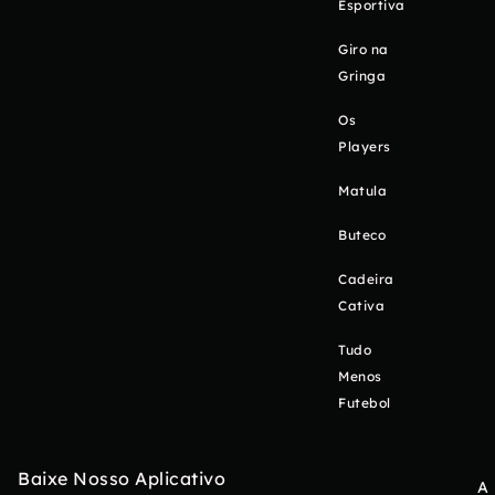
Esportiva
Giro na
Gringa
Os
Players
Matula
Buteco
Cadeira
Cativa
Tudo
Menos
Futebol
Baixe Nosso Aplicativo
A