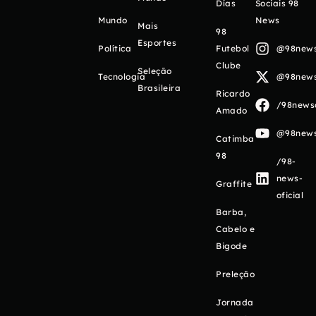
Días
Sociais 98
Mundo
News
Mais
98
Esportes
Política
Futebol
@98newso
Clube
Seleção
Tecnologia
@98newso
Brasileira
Ricardo
/98newso
Amado
@98newso
Catimba
98
/98-
news-
Graffite
oficial
Barba,
Cabelo e
Bigode
Preleção
Jornada