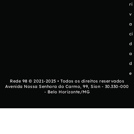
ri
v
a
ci
d
a
d
e
Rede 98 © 2021-2025 • Todos os direitos reservados
Avenida Nossa Senhora do Carmo, 99, Sion - 30.330-000
- Belo Horizonte/MG