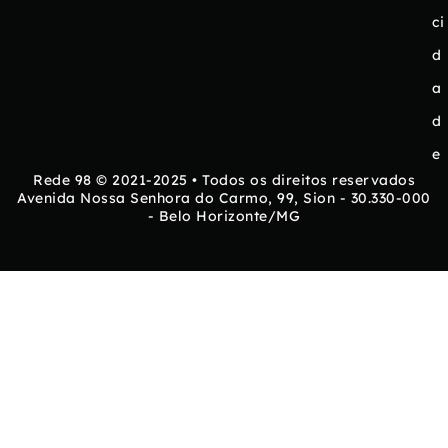
ci
d
a
d
e
Rede 98 © 2021-2025 • Todos os direitos reservados
Avenida Nossa Senhora do Carmo, 99, Sion - 30.330-000
- Belo Horizonte/MG