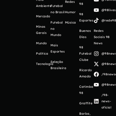
Redes
98
Ambiente
Futebol
@98live
no Brasil
Humor
98
Mercado
Esportes
@rede98o
Futebol
Música
Minas
no
Buenos
Redes
Gerais
Mundo
Días
Sociais 98
Mundo
News
Mais
98
Esportes
Política
Futebol
@98newso
Clube
Seleção
Tecnologia
@98newso
Brasileira
Ricardo
/98newso
Amado
@98newso
Catimba
98
/98-
news-
Graffite
oficial
Barba,