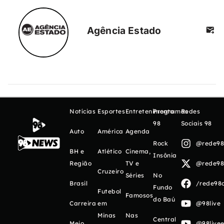
Agência Estado
Notícias
Esportes
Entretenimento
Programas
Redes
98
Sociais 98
Auto
América
Agenda
Rock
@rede98o
BH e
Atlético
Cinema,
Insônia
Região
TV e
@rede98o
Cruzeiro
Séries
No
Brasil
/rede98o
Fundo
Futebol
Famosos
do Baú
Carreira
em
@98live
Minas
Nas
Central
Meio
@98livee