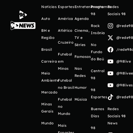
Notícias
Esportes
Entretenimento
Programas
Redes
98
Sociais 98
Auto
América
Agenda
Rock
@rede98o
BH e
Atlético
Cinema,
Insônia
Região
TV e
@rede98o
Cruzeiro
Séries
No
Brasil
/rede98o
Fundo
Futebol
Famosos
do Baú
Carreira
em
@98live
Minas
Nas
Central
Meio
@98livee
Redes
98
Ambiente
Futebol
@98live
no Brasil
Humor
98
Mercado
Esportes
@rede98o
Futebol
Música
Minas
no
Buenos
Redes
Gerais
Mundo
Días
Sociais 98
Mundo
News
Mais
98
Esportes