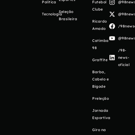
Política
Futebol
@98newso
Clube
Seleção
Tecnologia
@98newso
Brasileira
Ricardo
/98newso
Amado
@98newso
Catimba
98
/98-
news-
Graffite
oficial
Barba,
Cabelo e
Bigode
Preleção
Jornada
Esportiva
Giro na