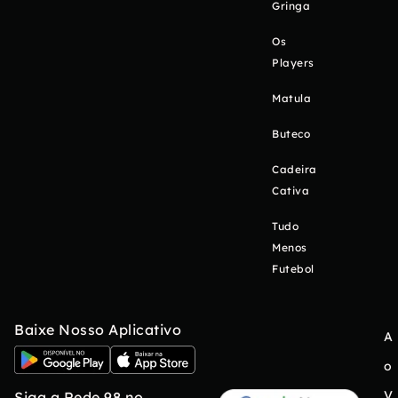
Gringa
Os
Players
Matula
Buteco
Cadeira
Cativa
Tudo
Menos
Futebol
Baixe Nosso Aplicativo
A
o
V
Siga a Rede 98 no