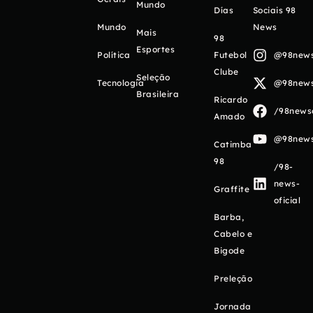
Mundo
Días
Sociais 98
Mundo
News
Mais
98
Esportes
Política
Futebol
@98newso
Clube
Seleção
Tecnologia
@98newso
Brasileira
Ricardo
/98newso
Amado
@98newso
Catimba
98
/98-
news-
Graffite
oficial
Barba,
Cabelo e
Bigode
Preleção
Jornada