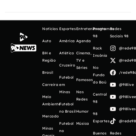
Notícias
Esportes
Entretenimento
Programas
Redes
98
Sociais 98
Auto
América
Agenda
Rock
@rede98o
BH e
Atlético
Cinema,
Insônia
Região
TV e
@rede98o
Cruzeiro
Séries
No
Brasil
/rede98o
Fundo
Futebol
Famosos
do Baú
Carreira
em
@98live
Minas
Nas
Central
Meio
@98livee
Redes
98
Ambiente
Futebol
@98live
no Brasil
Humor
98
Mercado
Esportes
@rede98o
Futebol
Música
Minas
no
Buenos
Redes
Gerais