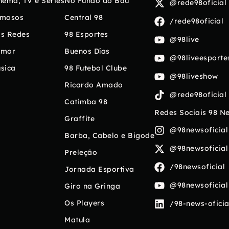
nema, TV e Séries
No Fundo do Baú
@rede98oficial
mosos
Central 98
/rede98oficial
s Redes
98 Esportes
@98live
umor
Buenos Días
@98liveesporte
sica
98 Futebol Clube
@98liveshow
Ricardo Amado
@rede98oficial
Catimba 98
Redes Sociais 98 N
Graffite
@98newsoficial
Barba, Cabelo e Bigode
@98newsoficial
Preleção
/98newsoficial
Jornada Esportiva
@98newsoficial
Giro na Gringa
Os Players
/98-news-oficia
Matula