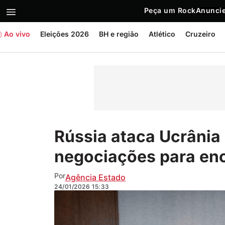
Peça um Rock
Anuncie
Ao vivo
Eleições 2026
BH e região
Atlético
Cruzeiro
Rússia ataca Ucrânia
negociações para enc
Por
Agência Estado
24/01/2026
15:33