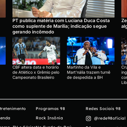
PT publica matéria com Luciana Duca Costa
Ze
como suplente de Marília; indicação segue
al
gerando incômodo
CBF altera data e horário
Martinho da Vila e
Cru
de Atlético x Grêmio pelo
Mart’nália trazem turnê
in
Campeonato Brasileiro
de despedida a BH
co
Li
tretenimento
Programas 98
Redes Sociais 98
enda
Rock Insônia
@rede98oficial