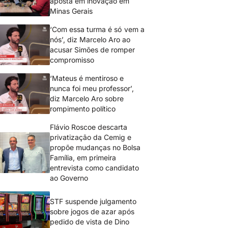
aposta em inovação em
Minas Gerais
‘Com essa turma é só vem a
nós’, diz Marcelo Aro ao
acusar Simões de romper
compromisso
‘Mateus é mentiroso e
nunca foi meu professor’,
diz Marcelo Aro sobre
rompimento político
Flávio Roscoe descarta
privatização da Cemig e
propõe mudanças no Bolsa
Família, em primeira
entrevista como candidato
ao Governo
STF suspende julgamento
sobre jogos de azar após
pedido de vista de Dino