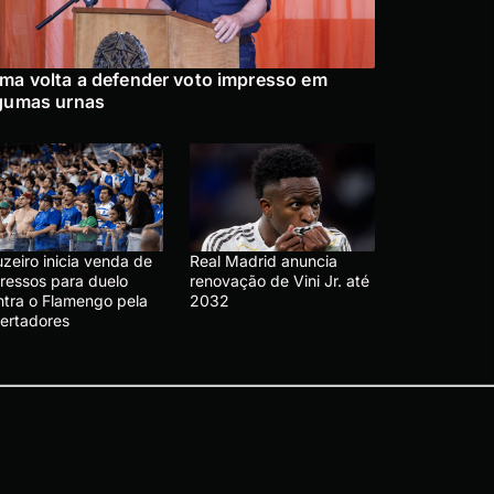
ma volta a defender voto impresso em
gumas urnas
zeiro inicia venda de
Real Madrid anuncia
gressos para duelo
renovação de Vini Jr. até
ntra o Flamengo pela
2032
bertadores