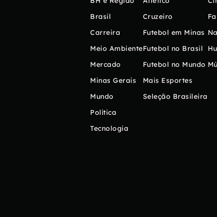
BH e Região
Atlético
Ci
Brasil
Cruzeiro
Fa
Carreira
Futebol em Minas
Na
Meio Ambiente
Futebol no Brasil
H
Mercado
Futebol no Mundo
Mú
Minas Gerais
Mais Esportes
Mundo
Seleção Brasileira
Política
Tecnologia