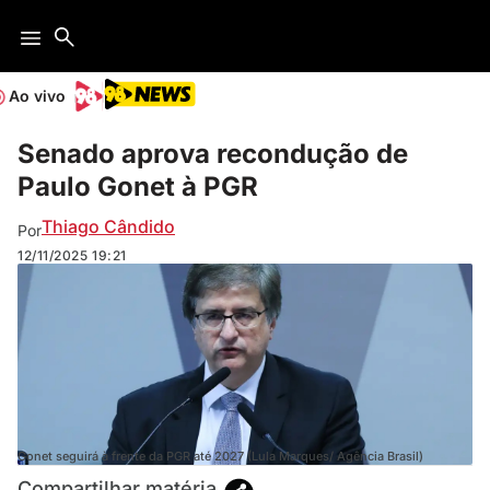
Ao vivo
Senado aprova recondução de
Paulo Gonet à PGR
Thiago Cândido
Por
12/11/2025
19:21
Gonet seguirá à frente da PGR até 2027 (Lula Marques/ Agência Brasil)
Compartilhar matéria