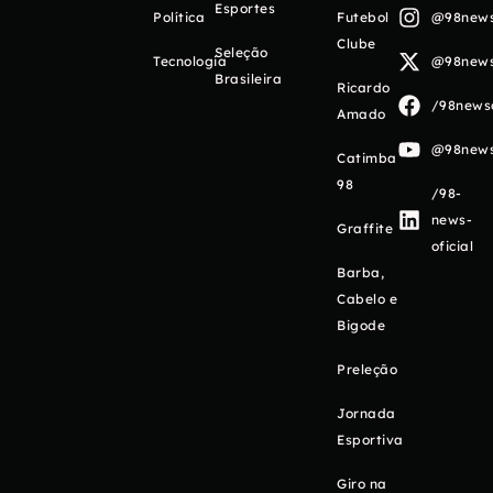
Esportes
Política
Futebol
@98newso
Clube
Seleção
Tecnologia
@98newso
Brasileira
Ricardo
/98newso
Amado
@98newso
Catimba
98
/98-
news-
Graffite
oficial
Barba,
Cabelo e
Bigode
Preleção
Jornada
Esportiva
Giro na