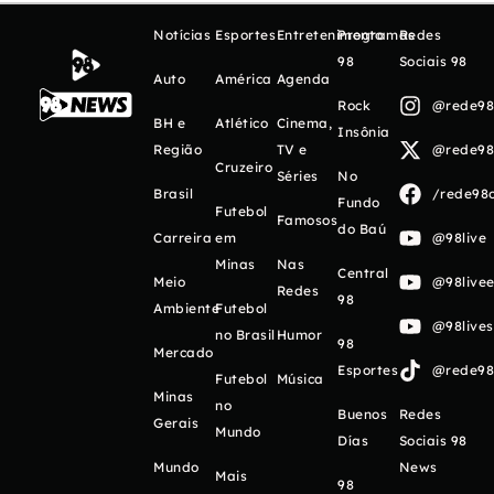
Notícias
Esportes
Entretenimento
Programas
Redes
98
Sociais 98
Auto
América
Agenda
Rock
@rede98o
BH e
Atlético
Cinema,
Insônia
Região
TV e
@rede98o
Cruzeiro
Séries
No
Brasil
/rede98o
Fundo
Futebol
Famosos
do Baú
Carreira
em
@98live
Minas
Nas
Central
Meio
@98livee
Redes
98
Ambiente
Futebol
@98live
no Brasil
Humor
98
Mercado
Esportes
@rede98o
Futebol
Música
Minas
no
Buenos
Redes
Gerais
Mundo
Días
Sociais 98
Mundo
News
Mais
98