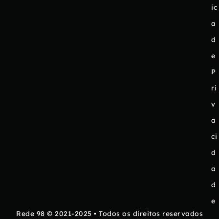
ic
a
d
e
P
ri
v
a
ci
d
a
d
e
Rede 98 © 2021-2025 • Todos os direitos reservados