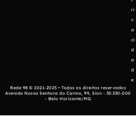
ri
v
a
ci
d
a
d
e
Rede 98 © 2021-2025 • Todos os direitos reservados
Avenida Nossa Senhora do Carmo, 99, Sion - 30.330-000
- Belo Horizonte/MG