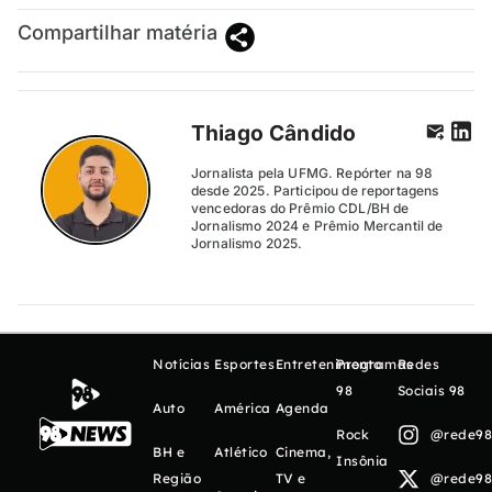
Compartilhar matéria
Thiago Cândido
Jornalista pela UFMG. Repórter na 98
desde 2025. Participou de reportagens
vencedoras do Prêmio CDL/BH de
Jornalismo 2024 e Prêmio Mercantil de
Jornalismo 2025.
Notícias
Esportes
Entretenimento
Programas
Redes
98
Sociais 98
Auto
América
Agenda
Rock
@rede98o
BH e
Atlético
Cinema,
Insônia
Região
TV e
@rede98o