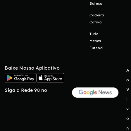
Buteco
Cadeira
Cativa
Tudo
Menos
Futebol
Baixe Nosso Aplicativo
A
o
V
Siga a Rede 98 no
i
v
o
n