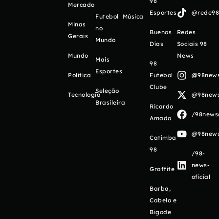
98
Mercado
Esportes
@rede98o
Futebol
Música
Minas
no
Buenos
Redes
Gerais
Mundo
Días
Sociais 98
Mundo
News
Mais
98
Esportes
Política
Futebol
@98newso
Clube
Seleção
Tecnologia
@98newso
Brasileira
Ricardo
/98newso
Amado
@98newso
Catimba
98
/98-
news-
Graffite
oficial
Barba,
Cabelo e
Bigode