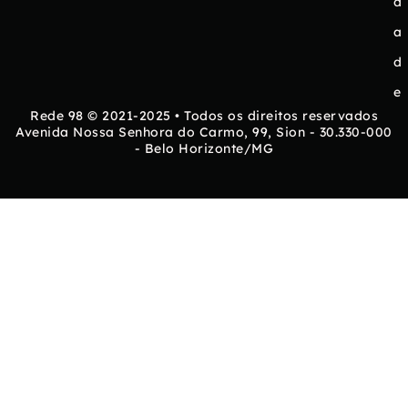
d
a
d
e
Rede 98 © 2021-2025 • Todos os direitos reservados
Avenida Nossa Senhora do Carmo, 99, Sion - 30.330-000
- Belo Horizonte/MG