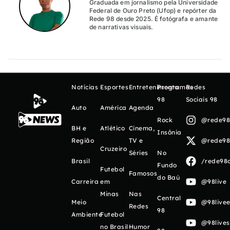
Graduada em jornalismo pela Universidade
Federal de Ouro Preto (Ufop) e repórter da
Rede 98 desde 2025. É fotógrafa e amante
de narrativas visuais.
Notícias
Esportes
Entretenimento
Programas
Redes
98
Sociais 98
Auto
América
Agenda
Rock
@rede98o
BH e
Atlético
Cinema,
Insônia
Região
TV e
@rede98o
Cruzeiro
Séries
No
Brasil
/rede98o
Fundo
Futebol
Famosos
do Baú
Carreira
em
@98live
Minas
Nas
Central
Meio
@98livee
Redes
98
Ambiente
Futebol
@98live
no Brasil
Humor