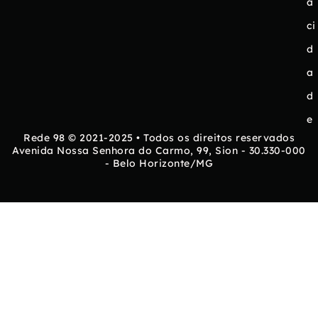
a
ci
d
a
d
e
Rede 98 © 2021-2025 • Todos os direitos reservados
Avenida Nossa Senhora do Carmo, 99, Sion - 30.330-000
- Belo Horizonte/MG