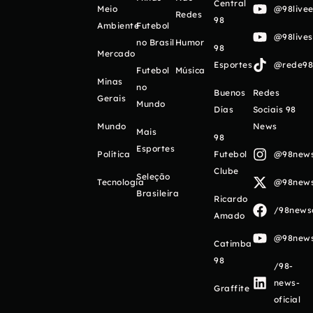
Central
Meio
@98livee
Redes
98
Ambiente
Futebol
@98live
no Brasil
Humor
98
Mercado
Esportes
@rede98o
Futebol
Música
Minas
no
Buenos
Redes
Gerais
Mundo
Días
Sociais 98
Mundo
News
Mais
98
Esportes
Política
Futebol
@98newso
Clube
Seleção
Tecnologia
@98newso
Brasileira
Ricardo
/98newso
Amado
@98newso
Catimba
98
/98-
news-
Graffite
oficial