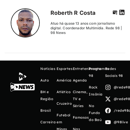
Roberth R Costa
Atuo há quase 13 anos com jornalismo
digital. Coordenador Multimídia. Rede 98 |
98 News
Notícias
Esportes
Entretenimento
Programas
Redes
98
Sociais 98
Auto
América
Agenda
Rock
@rede98o
BH e
Atlético
Cinema,
Insônia
Região
TV e
@rede98o
Cruzeiro
Séries
No
Brasil
/rede98o
Fundo
Futebol
Famosos
do Baú
Carreira
em
@98live
Minas
Nas