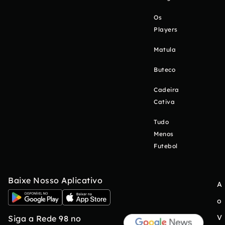
Os
Players
Matula
Buteco
Cadeira
Cativa
Tudo
Menos
Futebol
Baixe Nosso Aplicativo
A
o
V
Siga a Rede 98 no