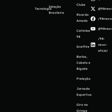
Clube
Seleção
Tecnologia
@98newso
Brasileira
Ricardo
/98newso
Amado
@98newso
Catimba
98
/98-
news-
Graffite
oficial
Barba,
Cabelo e
Bigode
Preleção
Jornada
Esportiva
Giro na
Gringa