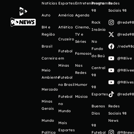
Notícias
Esportes
Entretenimento
Programas
Redes
98
Sociais 98
Auto
América
Agenda
Rock
@rede98o
BH e
Atlético
Cinema,
Insônia
Região
TV e
@rede98o
Cruzeiro
Séries
No
Brasil
/rede98o
Fundo
Futebol
Famosos
do Baú
Carreira
em
@98live
Minas
Nas
Central
Meio
@98livee
Redes
98
Ambiente
Futebol
@98live
no Brasil
Humor
98
Mercado
Esportes
@rede98o
Futebol
Música
Minas
no
Buenos
Redes
Gerais
Mundo
Días
Sociais 98
Mundo
News
Mais
98
Esportes
Política
Futebol
@98newso