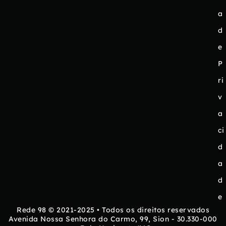
a
d
e
P
ri
v
a
ci
d
a
d
e
Rede 98 © 2021-2025 • Todos os direitos reservados
Avenida Nossa Senhora do Carmo, 99, Sion - 30.330-000