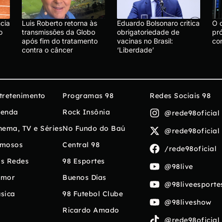
cia
Luis Roberto retorna às
Eduardo Bolsonaro critica
O 
o
transmissões da Globo
obrigatoriedade de
pró
após fim do tratamento
vacinas no Brasil:
con
contra o câncer
‘Liberdade’
tretenimento
Programas 98
Redes Sociais 98
enda
Rock Insônia
@rede98oficial
nema, TV e Séries
No Fundo do Baú
@rede98oficial
mosos
Central 98
/rede98oficial
s Redes
98 Esportes
@98live
umor
Buenos Días
@98liveesporte
sica
98 Futebol Clube
@98liveshow
Ricardo Amado
@rede98oficial