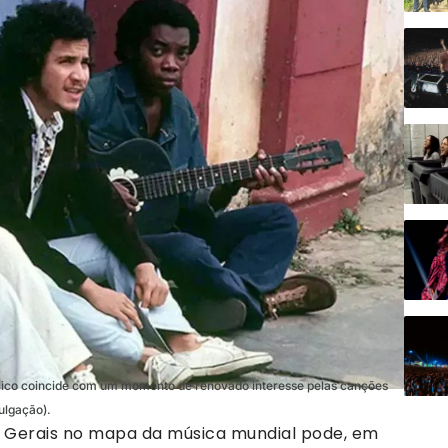
lico coincide com um momento de renovado interesse pelas canções
ulgação).
 Gerais no mapa da música mundial pode, em