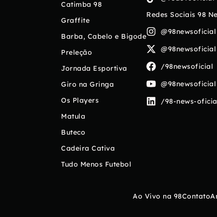
Catimba 98
Redes Sociais 98 N
Graffite
@98newsoficial
Barba, Cabelo e Bigode
@98newsoficial
Preleção
/98newsoficial
Jornada Esportiva
@98newsoficial
Giro na Gringa
Os Players
/98-news-oficia
Matula
Buteco
Cadeira Cativa
Tudo Menos Futebol
Ao Vivo na 98
Contato
A