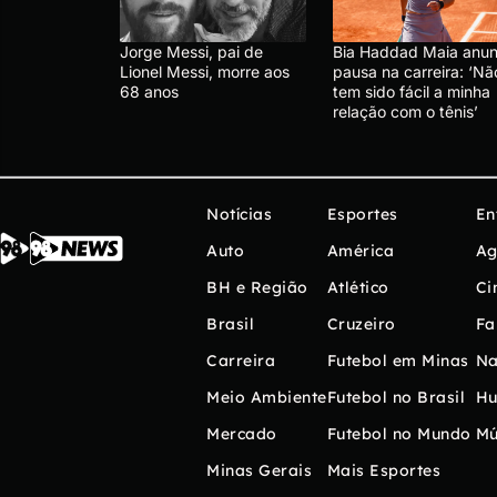
Jorge Messi, pai de
Bia Haddad Maia anun
Lionel Messi, morre aos
pausa na carreira: ‘Nã
68 anos
tem sido fácil a minha
relação com o tênis’
Notícias
Esportes
En
Auto
América
Ag
BH e Região
Atlético
Ci
Brasil
Cruzeiro
Fa
Carreira
Futebol em Minas
Na
Meio Ambiente
Futebol no Brasil
H
Mercado
Futebol no Mundo
Mú
Minas Gerais
Mais Esportes