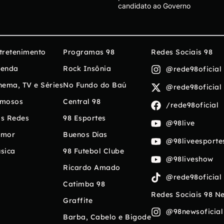
candidato ao Governo
tretenimento
Programas 98
Redes Sociais 98
enda
Rock Insônia
@rede98oficial
nema, TV e Séries
No Fundo do Baú
@rede98oficial
mosos
Central 98
/rede98oficial
s Redes
98 Esportes
@98live
umor
Buenos Días
@98liveesporte
sica
98 Futebol Clube
@98liveshow
Ricardo Amado
@rede98oficial
Catimba 98
Redes Sociais 98 N
Graffite
@98newsoficial
Barba, Cabelo e Bigode