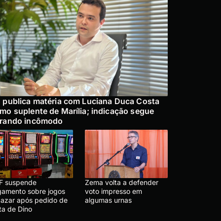
 publica matéria com Luciana Duca Costa
mo suplente de Marília; indicação segue
rando incômodo
F suspende
Zema volta a defender
lgamento sobre jogos
voto impresso em
 azar após pedido de
algumas urnas
ta de Dino