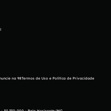
l
nuncie na 98
Termos de Uso e Política de Privacidade
 - 30.330-000 - Belo Horizonte/MG