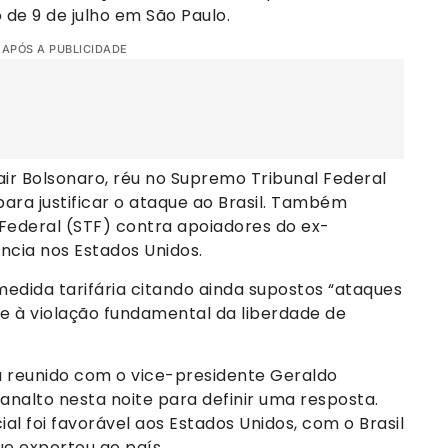
o de 9 de julho em São Paulo.
 APÓS A PUBLICIDADE
air Bolsonaro, réu no Supremo Tribunal Federal
para justificar o ataque ao Brasil. Também
ederal (STF) contra apoiadores do ex-
ncia nos Estados Unidos.
medida tarifária citando ainda supostos “ataques
es e à violação fundamental da liberdade de
stá reunido com o vice-presidente Geraldo
analto nesta noite para definir uma resposta.
l foi favorável aos Estados Unidos, com o Brasil
ue exportou ao país.