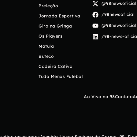
@98newsoficial
Preleção
/98newsoficial
Jornada Esportiva
@98newsoficial
Giro na Gringa
Os Players
/98-news-oficia
Matula
Buteco
Cadeira Cativa
Tudo Menos Futebol
Ao Vivo na 98
Contato
A
ireitos reservados
Avenida Nossa Senhora do Carmo, 99, Sion