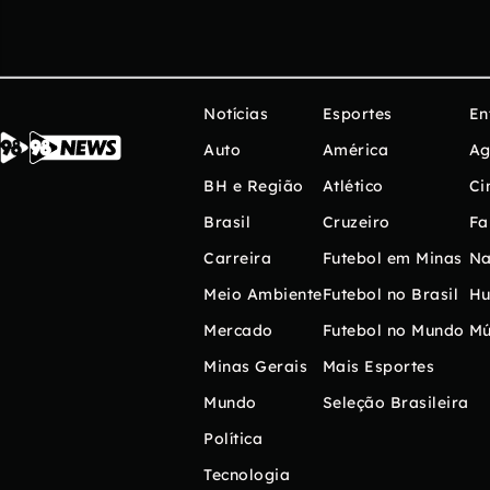
Notícias
Esportes
En
Auto
América
Ag
BH e Região
Atlético
Ci
Brasil
Cruzeiro
Fa
Carreira
Futebol em Minas
Na
Meio Ambiente
Futebol no Brasil
H
Mercado
Futebol no Mundo
Mú
Minas Gerais
Mais Esportes
Mundo
Seleção Brasileira
Política
Tecnologia