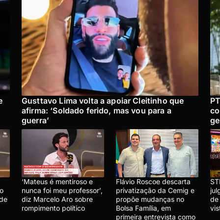
e
Gusttavo Lima volta a apoiar Cleitinho que
PT
afirma: ‘Soldado ferido, mas vou para a
co
guerra’
ge
‘Mateus é mentiroso e
Flávio Roscoe descarta
ST
lo
nunca foi meu professor’,
privatização da Cemig e
ju
 de
diz Marcelo Aro sobre
propõe mudanças no
de
rompimento político
Bolsa Família, em
vis
primeira entrevista como