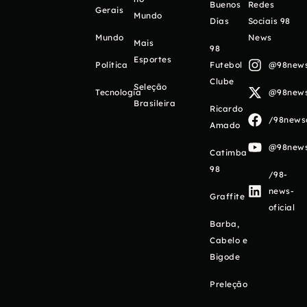
Buenos
Redes
Gerais
Mundo
Días
Sociais 98
Mundo
News
Mais
98
Esportes
Política
Futebol
@98newso
Clube
Seleção
Tecnologia
@98newso
Brasileira
Ricardo
/98newso
Amado
@98newso
Catimba
98
/98-
news-
Graffite
oficial
Barba,
Cabelo e
Bigode
Preleção