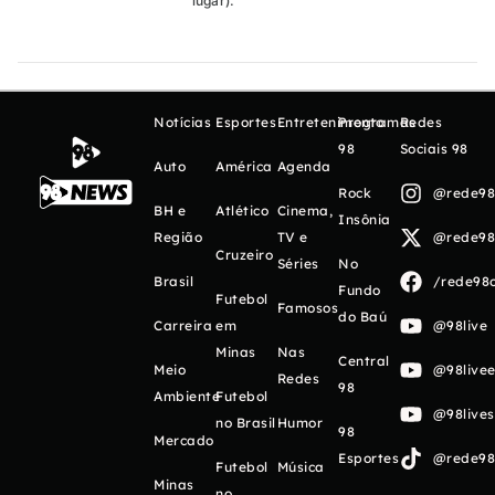
lugar).
Notícias
Esportes
Entretenimento
Programas
Redes
98
Sociais 98
Auto
América
Agenda
Rock
@rede98o
BH e
Atlético
Cinema,
Insônia
Região
TV e
@rede98o
Cruzeiro
Séries
No
Brasil
/rede98o
Fundo
Futebol
Famosos
do Baú
Carreira
em
@98live
Minas
Nas
Central
Meio
@98livee
Redes
98
Ambiente
Futebol
@98live
no Brasil
Humor
98
Mercado
Esportes
@rede98o
Futebol
Música
Minas
no