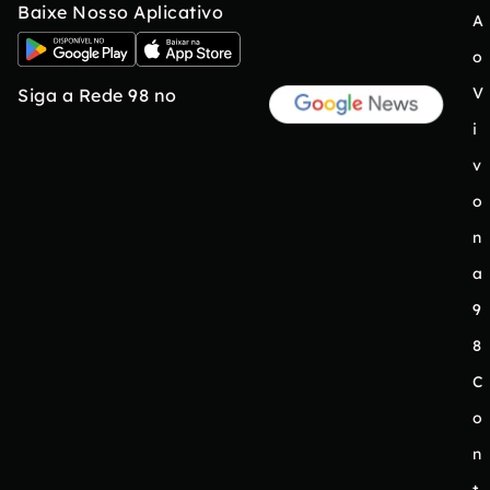
Baixe Nosso Aplicativo
A
o
V
Siga a Rede 98 no
i
v
o
n
a
9
8
C
o
n
t