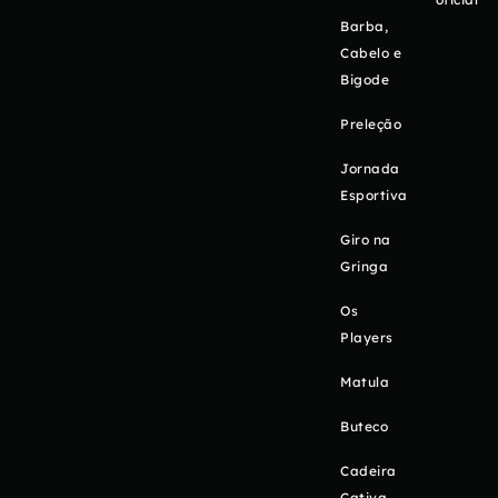
Barba,
Cabelo e
Bigode
Preleção
Jornada
Esportiva
Giro na
Gringa
Os
Players
Matula
Buteco
Cadeira
Cativa