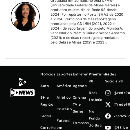
Graduada em Jornalismo pela UFMG
(Universidade Federal de Minas Gerais) e
produtora multimídia da Rede 98 desde
2024. Foi repórter no Portal BHAZ de 2020
a 2024. Participou de três reportagens
premiadas pela CDL/BH (2021, 2022 e
2024); de reportagem do projeto MonitorA,
vencedor do Prêmio Cláudio Weber Abramo
(2021); e de duas reportagens premiadas
pelo Sebrae Minas (2021 e 2023).
Notícias
Esportes
Entretenimento
Programas
Redes
98
Sociais 98
Auto
América
Agenda
Rock
@rede98o
BH e
Atlético
Cinema,
Insônia
Região
TV e
@rede98o
Cruzeiro
Séries
No
Brasil
/rede98o
Fundo
Futebol
Famosos
do Baú
Carreira
em
@98live