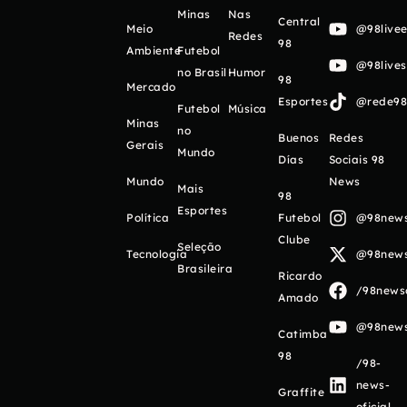
Minas
Nas
Central
Meio
@98livee
Redes
98
Ambiente
Futebol
@98live
no Brasil
Humor
98
Mercado
Esportes
@rede98o
Futebol
Música
Minas
no
Buenos
Redes
Gerais
Mundo
Días
Sociais 98
Mundo
News
Mais
98
Esportes
Política
Futebol
@98newso
Clube
Seleção
Tecnologia
@98newso
Brasileira
Ricardo
/98newso
Amado
@98newso
Catimba
98
/98-
news-
Graffite
oficial