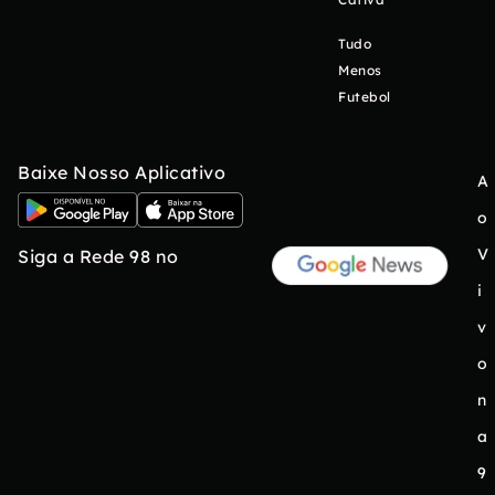
Tudo
Menos
Futebol
Baixe Nosso Aplicativo
A
o
V
Siga a Rede 98 no
i
v
o
n
a
9