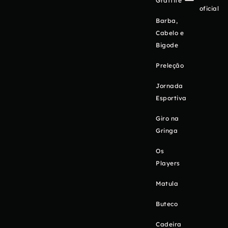
Graffite
oficial
Barba,
Cabelo e
Bigode
Preleção
Jornada
Esportiva
Giro na
Gringa
Os
Players
Matula
Buteco
Cadeira