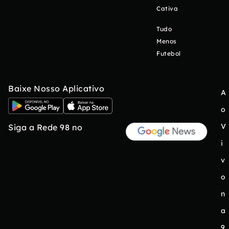
Cativa
Tudo
Menos
Futebol
Baixe Nosso Aplicativo
A
o
V
Siga a Rede 98 no
i
v
o
n
a
9