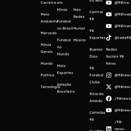
do Baú
Carreira
em
@98live
Minas
Nas
Central
Meio
@98livee
Redes
98
Ambiente
Futebol
@98live
no Brasil
Humor
98
Mercado
Esportes
@rede98o
Futebol
Música
Minas
no
Buenos
Redes
Gerais
Mundo
Días
Sociais 98
Mundo
News
Mais
98
Esportes
Política
Futebol
@98newso
Clube
Seleção
Tecnologia
@98newso
Brasileira
Ricardo
/98newso
Amado
@98newso
Catimba
98
/98-
news-