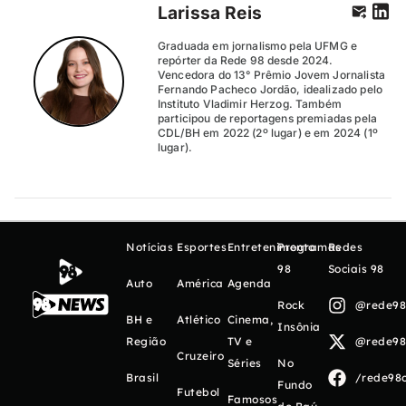
Larissa Reis
Graduada em jornalismo pela UFMG e
repórter da Rede 98 desde 2024.
Vencedora do 13° Prêmio Jovem Jornalista
Fernando Pacheco Jordão, idealizado pelo
Instituto Vladimir Herzog. Também
participou de reportagens premiadas pela
CDL/BH em 2022 (2º lugar) e em 2024 (1º
lugar).
Notícias
Esportes
Entretenimento
Programas
Redes
98
Sociais 98
Auto
América
Agenda
Rock
@rede98o
BH e
Atlético
Cinema,
Insônia
Região
TV e
@rede98o
Cruzeiro
Séries
No
Brasil
/rede98o
Fundo
Futebol
Famosos