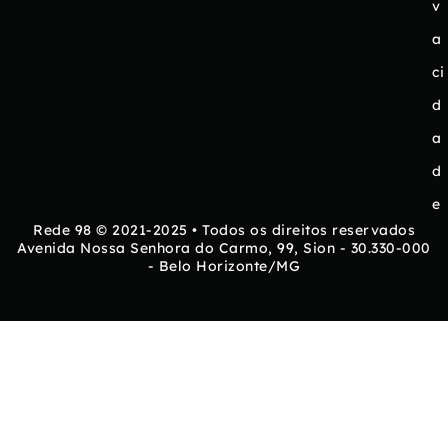
v
a
ci
d
a
d
e
Rede 98 © 2021-2025 • Todos os direitos reservados
Avenida Nossa Senhora do Carmo, 99, Sion - 30.330-000
- Belo Horizonte/MG