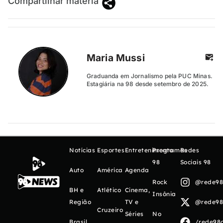
Compartilhar matéria
Maria Mussi
Graduanda em Jornalismo pela PUC Minas.
Estagiária na 98 desde setembro de 2025.
Notícias
Esportes
Entretenimento
Programas
Redes
98
Sociais 98
Auto
América
Agenda
Rock
@rede98o
BH e
Atlético
Cinema,
Insônia
Região
TV e
@rede98o
Cruzeiro
Séries
No
Brasil
/rede98o