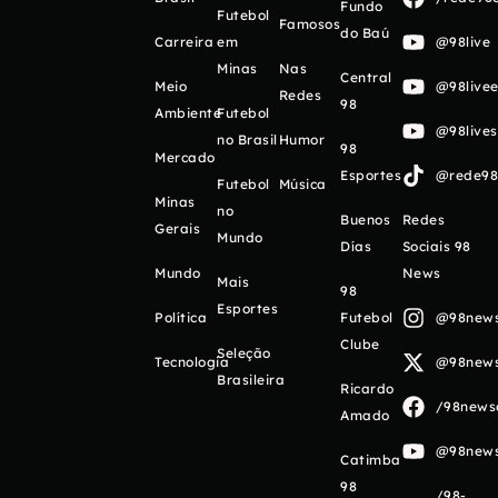
Fundo
Futebol
Famosos
do Baú
Carreira
em
@98live
Minas
Nas
Central
Meio
@98livee
Redes
98
Ambiente
Futebol
@98live
no Brasil
Humor
98
Mercado
Esportes
@rede98o
Futebol
Música
Minas
no
Buenos
Redes
Gerais
Mundo
Días
Sociais 98
Mundo
News
Mais
98
Esportes
Política
Futebol
@98newso
Clube
Seleção
Tecnologia
@98newso
Brasileira
Ricardo
/98newso
Amado
@98newso
Catimba
98
/98-