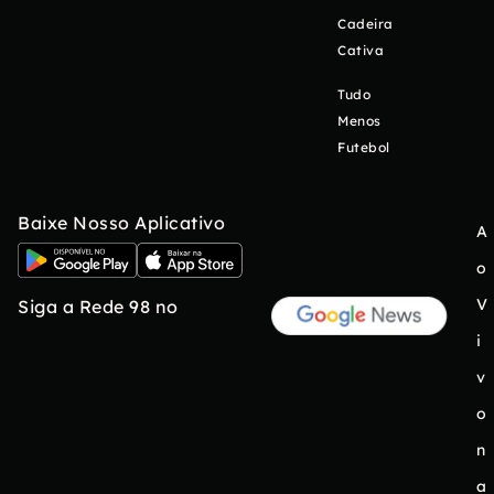
Cadeira
Cativa
Tudo
Menos
Futebol
Baixe Nosso Aplicativo
A
o
V
Siga a Rede 98 no
i
v
o
n
a