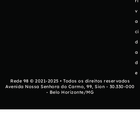
ri
v
a
ci
d
a
d
e
Rede 98 © 2021-2025 • Todos os direitos reservados
Avenida Nossa Senhora do Carmo, 99, Sion - 30.330-000
- Belo Horizonte/MG