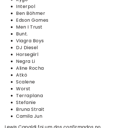
Interpol
Ben Böhmer
Edson Gomes
Men I Trust
Bunt.
Viagra Boys
DJ Diesel
Horsegiirl
Negra Li
Aline Rocha
Atkö
Scalene
Worst
Terraplana
Stefanie
Bruna Strait
Camila Jun
Lewis Capaldi foi um dos confirmados no