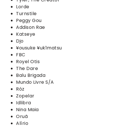
Lorde
Turnstile
Peggy Gou
Addison Rae
Katseye
Djo
¥ousuke ¥uk1matsu
FBC
Royel Otis
The Dare
Balu Brigada
Mundo Livre S/A
Róz
Zopelar
Idlibra
Nina Maia
Oruã
Alírio