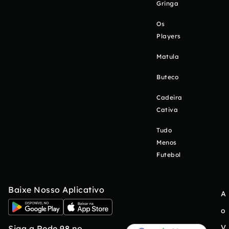
Gringa
Os
Players
Matula
Buteco
Cadeira
Cativa
Tudo
Menos
Futebol
Baixe Nosso Aplicativo
A
o
V
Siga a Rede 98 no