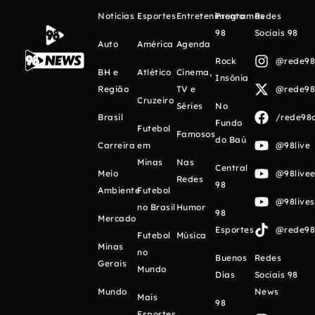
Notícias
Esportes
Entretenimento
Programas
Redes
98
Sociais 98
Auto
América
Agenda
Rock
@rede98o
BH e
Atlético
Cinema,
Insônia
Região
TV e
@rede98o
Cruzeiro
Séries
No
Brasil
/rede98o
Fundo
Futebol
Famosos
do Baú
Carreira
em
@98live
Minas
Nas
Central
Meio
@98livee
Redes
98
Ambiente
Futebol
@98live
no Brasil
Humor
98
Mercado
Esportes
@rede98o
Futebol
Música
Minas
no
Buenos
Redes
Gerais
Mundo
Días
Sociais 98
Mundo
News
Mais
98
Esportes