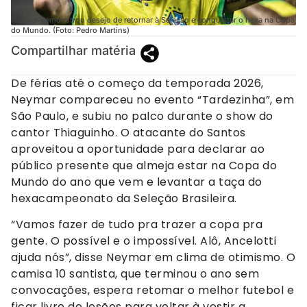
Neymar demonstrou desejo de retornar à Seleção e conquistar o hexa na Copa
do Mundo. (Foto: Pedro Martins)
Compartilhar matéria
De férias até o começo da temporada 2026,
Neymar compareceu no evento “Tardezinha”, em
São Paulo, e subiu no palco durante o show do
cantor Thiaguinho. O atacante do Santos
aproveitou a oportunidade para declarar ao
público presente que almeja estar na Copa do
Mundo do ano que vem e levantar a taça do
hexacampeonato da Seleção Brasileira.
“Vamos fazer de tudo pra trazer a copa pra
gente. O possível e o impossível. Alô, Ancelotti
ajuda nós”, disse Neymar em clima de otimismo. O
camisa 10 santista, que terminou o ano sem
convocações, espera retomar o melhor futebol e
ficar livre de lesões para voltar à vestir a