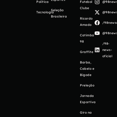
Política
Futebol
@98newso
Clube
Seleção
Tecnologia
@98newso
Brasileira
Ricardo
/98newso
Amado
@98newso
Catimba
98
/98-
news-
Graffite
oficial
Barba,
Cabelo e
Bigode
Preleção
Jornada
Esportiva
Giro na