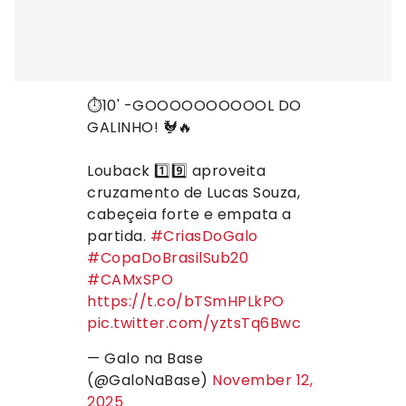
⏱️10' -GOOOOOOOOOOL DO
GALINHO! 🐓🔥
Louback 1️⃣9️⃣ aproveita
cruzamento de Lucas Souza,
cabeçeia forte e empata a
partida.
#CriasDoGalo
#CopaDoBrasilSub20
#CAMxSPO
https://t.co/bTSmHPLkPO
pic.twitter.com/yztsTq6Bwc
— Galo na Base
(@GaloNaBase)
November 12,
2025