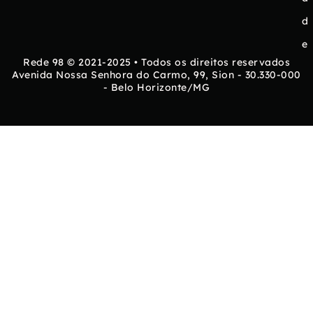
d
e
Rede 98 © 2021-2025 • Todos os direitos reservados
Avenida Nossa Senhora do Carmo, 99, Sion - 30.330-000
- Belo Horizonte/MG