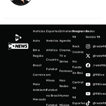
Notícias
Esportes
Entretenimento
Programas
Redes
98
Sociais 98
Auto
América
Agenda
Rock
@rede98o
BH e
Atlético
Cinema,
Insônia
Região
TV e
@rede98o
Cruzeiro
Séries
No
Brasil
/rede98o
Fundo
Futebol
Famosos
do Baú
Carreira
em
@98live
Minas
Nas
Central
Meio
@98livee
Redes
98
Ambiente
Futebol
@98live
no Brasil
Humor
98
Mercado
Esportes
@rede98o
Futebol
Música