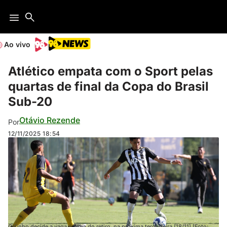
Ao vivo
Atlético empata com o Sport pelas
quartas de final da Copa do Brasil
Sub-20
Otávio Rezende
Por
12/11/2025
18:54
Galinho decide a vaga na Ilha do retiro, na próxima terça-feira (18/11) (Foto: