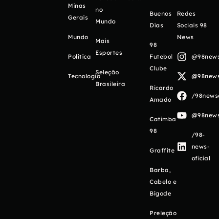
Minas
no
Buenos
Redes
Gerais
Mundo
Días
Sociais 98
Mundo
News
Mais
98
Esportes
Política
Futebol
@98newso
Clube
Seleção
Tecnologia
@98newso
Brasileira
Ricardo
/98newso
Amado
@98newso
Catimba
98
/98-
news-
Graffite
oficial
Barba,
Cabelo e
Bigode
Preleção