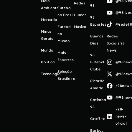
Meio
@98livee
Redes
98
Ambiente
Futebol
@98live
no Brasil
Humor
98
Mercado
Esportes
@rede98o
Futebol
Música
Minas
no
Buenos
Redes
Gerais
Mundo
Días
Sociais 98
Mundo
News
Mais
98
Esportes
Política
Futebol
@98newso
Clube
Seleção
Tecnologia
@98newso
Brasileira
Ricardo
/98newso
Amado
@98newso
Catimba
98
/98-
news-
Graffite
oficial
Barba,