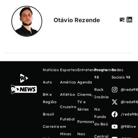
Otávio Rezende
Notícias
Esportes
Entretenimento
Programas
Redes
98
Sociais 98
Auto
América
Agenda
Rock
@rede98o
BH e
Atlético
Cinema,
Insônia
Região
TV e
@rede98o
Cruzeiro
Séries
No
Brasil
/rede98o
Fundo
Futebol
Famosos
do Baú
Carreira
em
@98live
Minas
Nas
Central