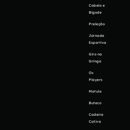
Cabelo e
Bigode
Preleção
Jornada
Esportiva
Giro na
Gringa
Os
Players
Matula
Buteco
Cadeira
Cativa