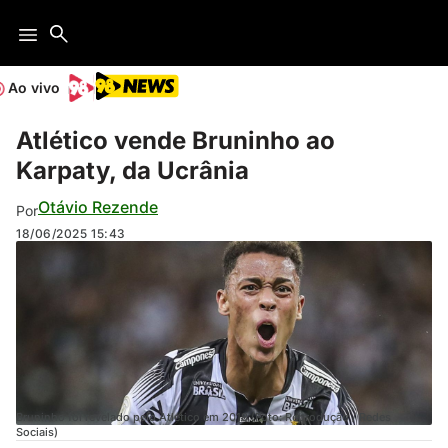
Ao vivo
Atlético vende Bruninho ao
Karpaty, da Ucrânia
Otávio Rezende
Por
18/06/2025
15:43
Bruninho foi revelado pelo Atlético em 2018 (Foto: Reprodução / Redes
Sociais)