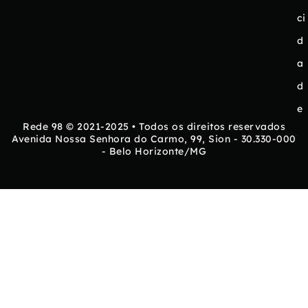
ci
d
a
d
e
Rede 98 © 2021-2025 • Todos os direitos reservados
Avenida Nossa Senhora do Carmo, 99, Sion - 30.330-000
- Belo Horizonte/MG