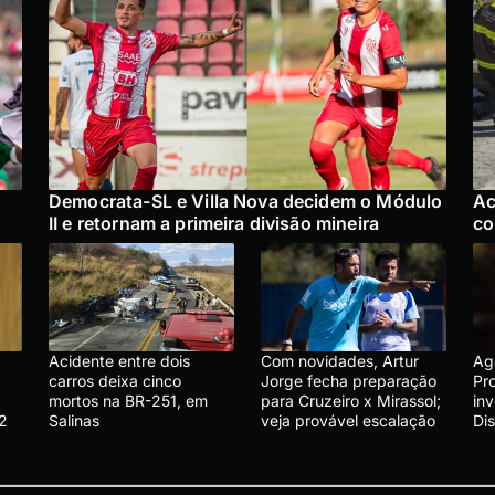
Democrata-SL e Villa Nova decidem o Módulo
Ac
II e retornam a primeira divisão mineira
co
Acidente entre dois
Com novidades, Artur
Ag
carros deixa cinco
Jorge fecha preparação
Pr
mortos na BR-251, em
para Cruzeiro x Mirassol;
in
2
Salinas
veja provável escalação
Di