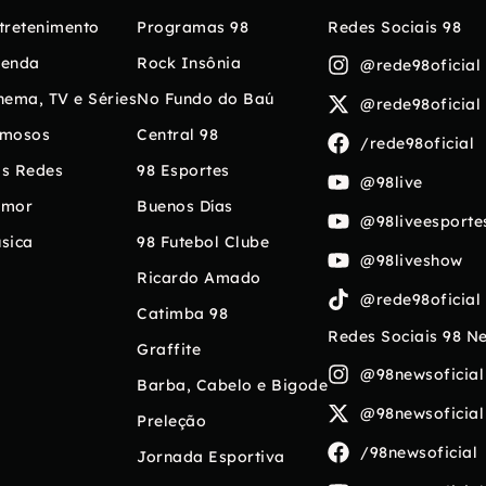
tretenimento
Programas 98
Redes Sociais 98
enda
Rock Insônia
@rede98oficial
nema, TV e Séries
No Fundo do Baú
@rede98oficial
mosos
Central 98
/rede98oficial
s Redes
98 Esportes
@98live
umor
Buenos Días
@98liveesporte
sica
98 Futebol Clube
@98liveshow
Ricardo Amado
@rede98oficial
Catimba 98
Redes Sociais 98 N
Graffite
@98newsoficial
Barba, Cabelo e Bigode
@98newsoficial
Preleção
/98newsoficial
Jornada Esportiva