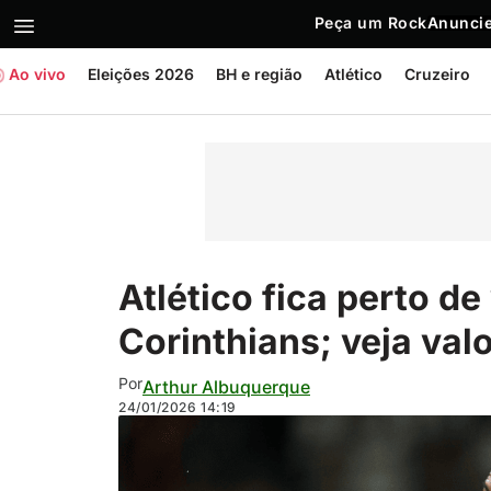
Peça um Rock
Anuncie
Ao vivo
Eleições 2026
BH e região
Atlético
Cruzeiro
Atlético fica perto d
Corinthians; veja val
Por
Arthur Albuquerque
24/01/2026
14:19