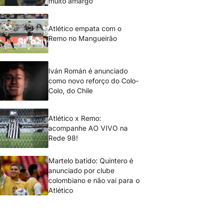
muito amargo’
Atlético empata com o
Remo no Mangueirão
Iván Román é anunciado
como novo reforço do Colo-
Colo, do Chile
Atlético x Remo:
acompanhe AO VIVO na
Rede 98!
Martelo batido: Quintero é
anunciado por clube
colombiano e não vai para o
Atlético