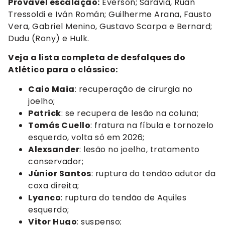
Provável escalação:
Everson; Saravia, Ruan
Tressoldi e Iván Román; Guilherme Arana, Fausto
Vera, Gabriel Menino, Gustavo Scarpa e Bernard;
Dudu (Rony) e Hulk.
Veja a lista completa de desfalques do
Atlético para o clássico:
Caio Maia
: recuperação de cirurgia no
joelho;
Patrick
: se recupera de lesão na coluna;
Tomás Cuello
: fratura na fíbula e tornozelo
esquerdo, volta só em 2026;
Alexsander
: lesão no joelho, tratamento
conservador;
Júnior Santos
: ruptura do tendão adutor da
coxa direita;
Lyanco
: ruptura do tendão de Aquiles
esquerdo;
Vitor Hugo
: suspenso;