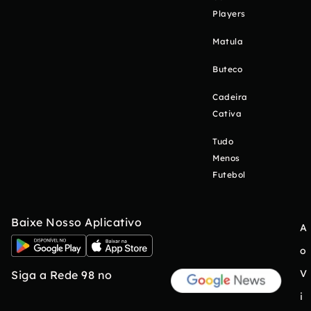
Players
Matula
Buteco
Cadeira
Cativa
Tudo
Menos
Futebol
Baixe Nosso Aplicativo
A
o
V
Siga a Rede 98 no
i