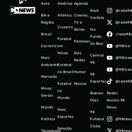
Auto
América
Agenda
Rock
@rede98o
BH e
Atlético
Cinema,
Insônia
Região
TV e
@rede98o
Cruzeiro
Séries
No
Brasil
/rede98o
Fundo
Futebol
Famosos
do Baú
Carreira
em
@98live
Minas
Nas
Central
Meio
@98livee
Redes
98
Ambiente
Futebol
@98live
no Brasil
Humor
98
Mercado
Esportes
@rede98o
Futebol
Música
Minas
no
Buenos
Redes
Gerais
Mundo
Días
Sociais 98
Mundo
News
Mais
98
Esportes
Política
Futebol
@98newso
Clube
Seleção
Tecnologia
@98newso