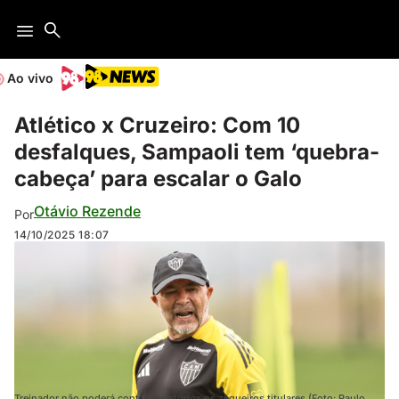
Ao vivo
Atlético x Cruzeiro: Com 10
desfalques, Sampaoli tem ‘quebra-
cabeça’ para escalar o Galo
Otávio Rezende
Por
14/10/2025
18:07
Treinador não poderá contar com todos os zagueiros titulares (Foto: Paulo