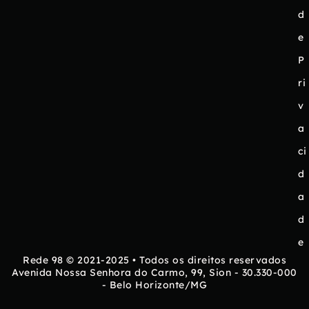
d
e
P
ri
v
a
ci
d
a
d
e
Rede 98 © 2021-2025 • Todos os direitos reservados
Avenida Nossa Senhora do Carmo, 99, Sion - 30.330-000
- Belo Horizonte/MG