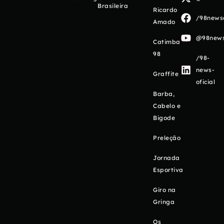
Brasileira
Ricardo
/98newso
Amado
@98newso
Catimba
98
/98-
news-
Graffite
oficial
Barba,
Cabelo e
Bigode
Preleção
Jornada
Esportiva
Giro na
Gringa
Os