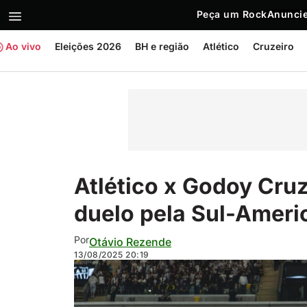
Peça um Rock
Anuncie
Ao vivo
Eleições 2026
BH e região
Atlético
Cruzeiro
Atlético x Godoy Cruz
duelo pela Sul-Ameri
Por
Otávio Rezende
13/08/2025
20:19