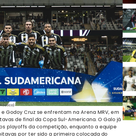
Atlético)
tico e Godoy Cruz se enfrentam na Arena MRV, em
oitavas de final da Copa Sul-Americana. O Galo já
os playoffs da competição, enquanto a equipe
oitavas por ter sido a primeira colocada do