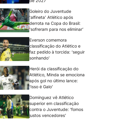
de 2027
Goleiro do Juventude
‘alfineta’ Atlético após
derrota na Copa do Brasil:
‘sofreram para nos eliminar’
Everson comemora
classificação do Atlético e
faz pedido à torcida: ‘seguir
sonhando’
Herói da classificação do
Atlético, Minda se emociona
após gol no último lance:
‘Isso é Galo’
Domínguez vê Atlético
superior em classificação
contra o Juventude: ‘fomos
justos vencedores’