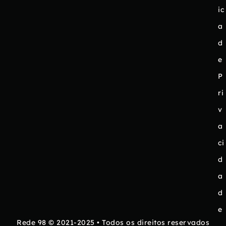
ic
a
d
e
P
ri
v
a
ci
d
a
d
e
Rede 98 © 2021-2025 • Todos os direitos reservados