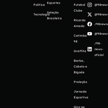
Esportes
Política
Futebol
@98newso
Clube
Seleção
Tecnologia
@98newso
Brasileira
Ricardo
/98newso
Amado
@98newso
Catimba
98
/98-
news-
Graffite
oficial
Barba,
Cabelo e
Bigode
Preleção
Jornada
Esportiva
Giro na