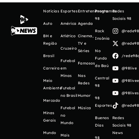
Notícias
Esportes
Entretenimento
Programas
Redes
98
Sociais 98
Auto
América
Agenda
Rock
@rede98o
BH e
Atlético
Cinema,
Insônia
Região
TV e
@rede98o
Cruzeiro
Séries
No
Brasil
/rede98o
Fundo
Futebol
Famosos
do Baú
Carreira
em
@98live
Minas
Nas
Central
Meio
@98livee
Redes
98
Ambiente
Futebol
@98live
no Brasil
Humor
98
Mercado
Esportes
@rede98o
Futebol
Música
Minas
no
Buenos
Redes
Gerais
Mundo
Días
Sociais 98
Mundo
News
Mais
98