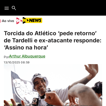
Ao vivo
Torcida do Atlético ‘pede retorno’
de Tardelli e ex-atacante responde:
‘Assino na hora’
Arthur Albuquerque
Por
13/10/2025
08:59
Após marcar três gols no Desafio de Gigantes, Diego Tardelli entrou na