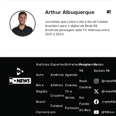
Arthur Albuquerque
Jornalista que cobre o dia a dia do futebol
brasileiro para o digital da Rede 98.
Acumula passagem pela TV Alterosa entre
2021 e 2023.
Notícias
Esportes
Entretenimento
Programas
Redes
98
Sociais 98
Auto
América
Agenda
Rock
@rede98o
BH e
Atlético
Cinema,
Insônia
Região
TV e
@rede98o
Cruzeiro
Séries
No
Brasil
/rede98o
Fundo
Futebol
Famosos
do Baú
Carreira
em
@98live