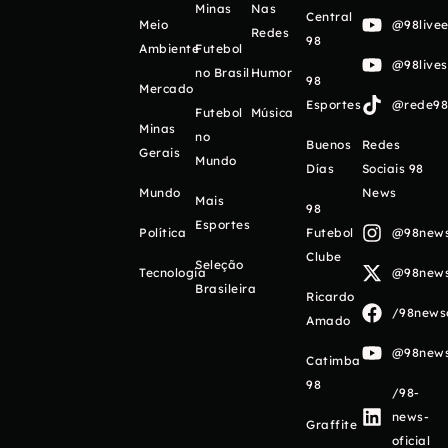
Minas
Nas
Central
Meio
@98livee
Redes
98
Ambiente
Futebol
@98live
no Brasil
Humor
98
Mercado
Esportes
@rede98o
Futebol
Música
Minas
no
Buenos
Redes
Gerais
Mundo
Días
Sociais 98
Mundo
News
Mais
98
Esportes
Política
Futebol
@98newso
Clube
Seleção
Tecnologia
@98newso
Brasileira
Ricardo
/98newso
Amado
@98newso
Catimba
98
/98-
news-
Graffite
oficial