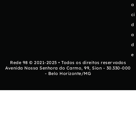
a
ci
d
a
d
e
Rede 98 © 2021-2025 • Todos os direitos reservados
Avenida Nossa Senhora do Carmo, 99, Sion - 30.330-000
- Belo Horizonte/MG