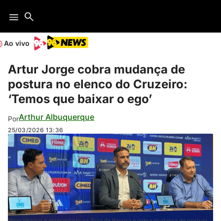
Ao vivo
Artur Jorge cobra mudança de
postura no elenco do Cruzeiro:
‘Temos que baixar o ego’
Arthur Albuquerque
Por
25/03/2026
13:36
Novo técnico é apresentado na Toca da Raposa e cobra mudança de postura,