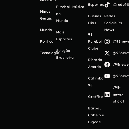
Esportes
@rede98o
Futebol
Música
Minas
no
Buenos
Redes
Gerais
Mundo
Días
Sociais 98
Mundo
News
Mais
98
Esportes
Política
Futebol
@98newso
Clube
Seleção
Tecnologia
@98newso
Brasileira
Ricardo
/98newso
Amado
@98newso
Catimba
98
/98-
news-
Graffite
oficial
Barba,
Cabelo e
Bigode