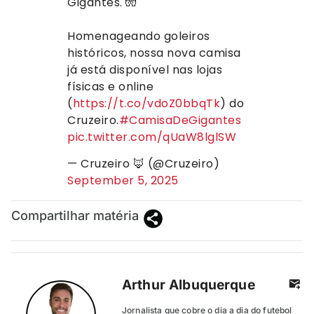
Gigantes. 🧤
Homenageando goleiros
históricos, nossa nova camisa
já está disponível nas lojas
físicas e online
(
https://t.co/vdoZ0bbqTk
) do
Cruzeiro.
#CamisaDeGigantes
pic.twitter.com/qUaW8lglSW
— Cruzeiro 🦊 (@Cruzeiro)
September 5, 2025
Compartilhar matéria
Arthur Albuquerque
Jornalista que cobre o dia a dia do futebol