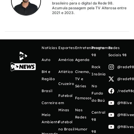
brasileiro para o digital da Rede 98.
Acumula passagem pela TV Alterosa entre
2021 e 2023.
Notícias
Esportes
Entretenimento
Programas
Redes
98
Sociais 98
Auto
América
Agenda
Rock
@rede98o
BH e
Atlético
Cinema,
Insônia
Região
TV e
@rede98o
Cruzeiro
Séries
No
Brasil
/rede98o
Fundo
Futebol
Famosos
do Baú
Carreira
em
@98live
Minas
Nas
Central
Meio
@98livee
Redes
98
Ambiente
Futebol
@98live
no Brasil
Humor
98
Mercado