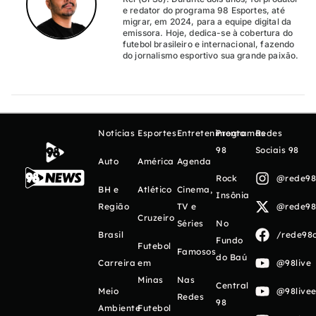
e redator do programa 98 Esportes, até
migrar, em 2024, para a equipe digital da
emissora. Hoje, dedica-se à cobertura do
futebol brasileiro e internacional, fazendo
do jornalismo esportivo sua grande paixão.
Notícias
Esportes
Entretenimento
Programas
Redes
98
Sociais 98
Auto
América
Agenda
Rock
@rede98o
BH e
Atlético
Cinema,
Insônia
Região
TV e
@rede98o
Cruzeiro
Séries
No
Brasil
/rede98o
Fundo
Futebol
Famosos
do Baú
Carreira
em
@98live
Minas
Nas
Central
Meio
@98livee
Redes
98
Ambiente
Futebol