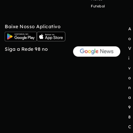
Futebol
Baixe Nosso Aplicativo
A
o
V
Siga a Rede 98 no
i
v
o
n
a
9
8
C