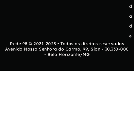
d
a
d
e
Rede 98 © 2021-2025 • Todos os direitos reservados
Avenida Nossa Senhora do Carmo, 99, Sion - 30.330-000
- Belo Horizonte/MG