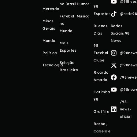
@98live
no Brasil
Humor
98
Mercado
Esportes
@rede98o
Futebol
Música
Minas
no
Buenos
Redes
Gerais
Mundo
Días
Sociais 98
Mundo
News
Mais
98
Esportes
Política
Futebol
@98newso
Clube
Seleção
Tecnologia
@98newso
Brasileira
Ricardo
/98newso
Amado
@98newso
Catimba
98
/98-
news-
Graffite
oficial
Barba,
Cabelo e