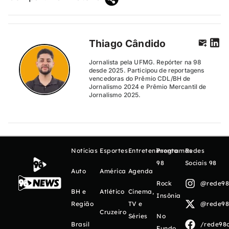
Thiago Cândido
Jornalista pela UFMG. Repórter na 98
desde 2025. Participou de reportagens
vencedoras do Prêmio CDL/BH de
Jornalismo 2024 e Prêmio Mercantil de
Jornalismo 2025.
Notícias
Esportes
Entretenimento
Programas
Redes
98
Sociais 98
Auto
América
Agenda
Rock
@rede98o
BH e
Atlético
Cinema,
Insônia
Região
TV e
@rede98o
Cruzeiro
Séries
No
Brasil
/rede98o
Fundo