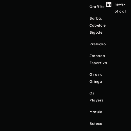
news-
Graffite
oficial
Barba,
Cabelo e
Bigode
Preleção
Jornada
Esportiva
Giro na
Gringa
Os
Players
Matula
Buteco