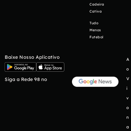
Cadeira
Cativa
Tudo
Menos
Futebol
Baixe Nosso Aplicativo
A
o
V
Siga a Rede 98 no
i
v
o
n
a