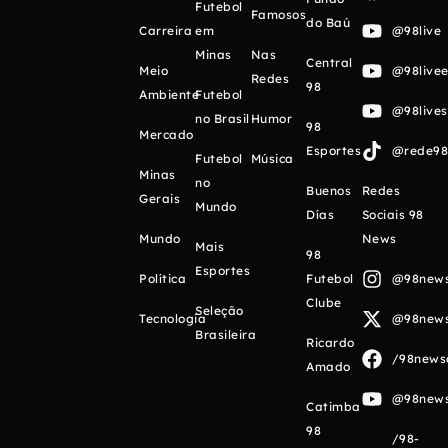
Futebol
Famosos
do Baú
Carreira
em
@98live
Minas
Nas
Central
Meio
@98livee
Redes
98
Ambiente
Futebol
@98live
no Brasil
Humor
98
Mercado
Esportes
@rede98o
Futebol
Música
Minas
no
Buenos
Redes
Gerais
Mundo
Días
Sociais 98
Mundo
News
Mais
98
Esportes
Política
Futebol
@98newso
Clube
Seleção
Tecnologia
@98newso
Brasileira
Ricardo
/98newso
Amado
@98newso
Catimba
98
/98-