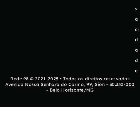
v
a
ci
d
a
d
e
Rede 98 © 2021-2025 • Todos os direitos reservados
Avenida Nossa Senhora do Carmo, 99, Sion - 30.330-000
- Belo Horizonte/MG